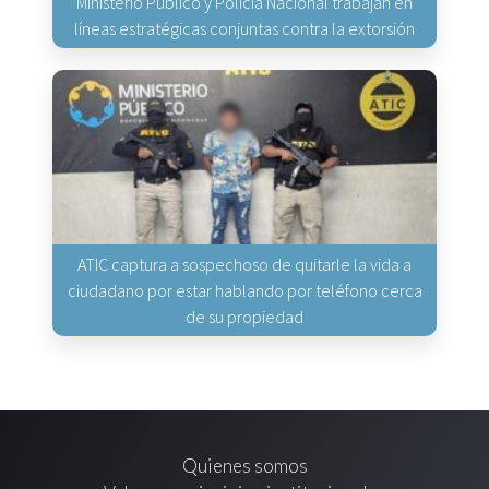
Ministerio Público y Policía Nacional trabajan en
líneas estratégicas conjuntas contra la extorsión
ATIC captura a sospechoso de quitarle la vida a
ciudadano por estar hablando por teléfono cerca
de su propiedad
Quienes somos