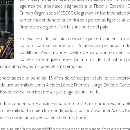
agentes de tribunales asignados a la Fiscalía Especial C
Crimen Organizado (FESCCO), lograron en los tribunales de
sentencia condenatoria contra seis personas ligadas al c
“impuesto de guerra” en la zona norte del país.
En ese sentido, se dio conocer que en audiencia de 
conformidad se condenó a 15 años de reclusión a Jo
Cantillano Medina por el delito de extorsión en perjuic
comerciante a quien le exigía la suma de 100 mil lempi
r una multa de dos millones 500 mil lempiras.
ndenados a la pena de 15 años de cárcel por el delito de extorsió
de uso permitido Jorlin Alcides López Fuentes, Jorge Enrique Cortez
ños de cárcel con tres meses y el pago de una multa.
do fue condenado Franklin Fernando García Cruz como responsabl
e uso permitido. También fue condenado Jhonson Alexander Acosta Sev
tido. El condenado operaba en Choloma, Cortés.
en audiencia de proposición de pruebas fueron admitidas en su total