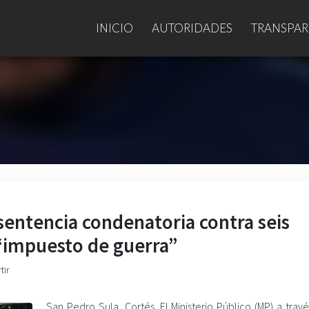
INICIO
AUTORIDADES
TRANSPAR
 sentencia condenatoria contra seis
 “impuesto de guerra”
tir
San Pedro Sula, Cortés. El Ministerio Público (MP) a trav