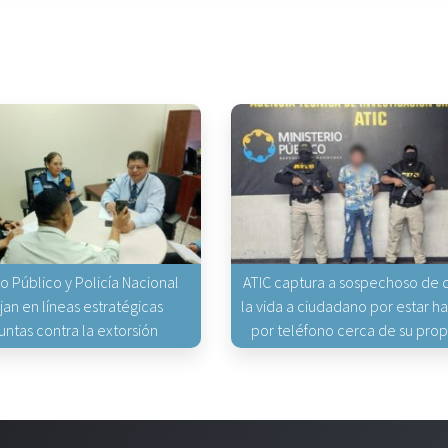
io Público y Policía Nacional
ATIC captura a sospechoso de q
jan en líneas estratégicas
la vida a ciudadano por estar 
untas contra la extorsión
por teléfono cerca de su pro