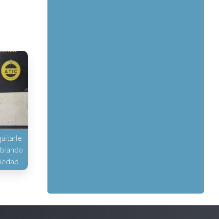
uitarle
hablando
piedad