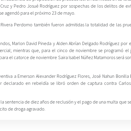
 Cruz y Pedro Josué Rodríguez por sospechas de los delitos de ext
o se agendó para el próximo 23 de mayo.
n Rivera Perdomo también fueron admitidas la totalidad de las pru
o Lendos, Marlon David Pineda y Alden Abrían Delgado Rodríguez por 
rcial; mientras que, para el cinco de noviembre se programó el j
y para el catorce de noviembre Saira Isabel Núñez Matamoros será so
eventiva a Emerson Alexander Rodríguez Flores, José Nahun Bonilla B
er declarado en rebeldía se libró orden de captura contra Carlos
la sentencia de diez años de reclusión y el pago de una multa que s
lícito de droga agravado.