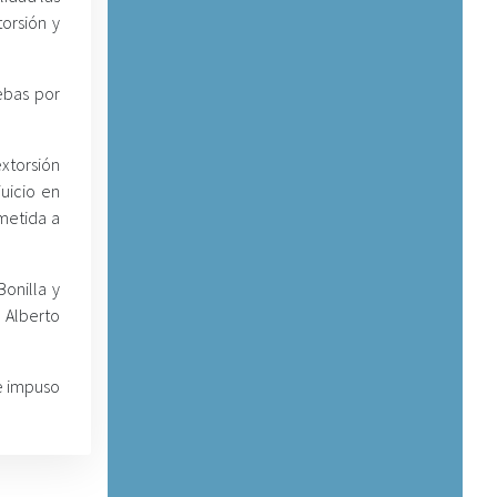
orsión y
ebas por
extorsión
uicio en
metida a
onilla y
 Alberto
e impuso