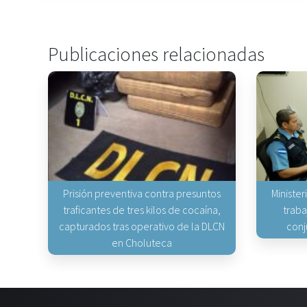
Publicaciones relacionadas
Prisión preventiva contra presuntos
Minister
traficantes de tres kilos de cocaína,
traba
capturados tras operativo de la DLCN
conj
en Choluteca