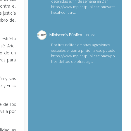
detenidas el fin de semana en Danlí
ontra el
https://www.mp.hn/publicaciones/requerimien
fiscal-contra-...
 justicia
obro del
Ministerio Público
19 Ene
estricta
Por tres delitos de otras agresiones
sé Ariel
sexuales envían a prisión a exdiputado
io de un
https://www.mp.hn/publicaciones/por-
ras para
tres-delitos-de-otras-ag...
n y seis
 y Erick
e de los
illa por
idad las