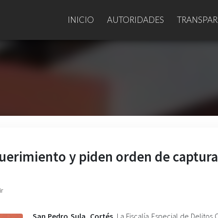
INICIO
AUTORIDADES
TRANSPAR
querimiento y piden orden de captura
ir
San Pedro Sula, Cortés.
La Fiscalía Especial de Delitos 