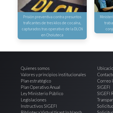
Prisión preventiva contra presuntos
Minister
traficantes de tres kilos de cocaína,
traba
capturados tras operativo de la DLCN
conj
en Choluteca
Quienes somos
Ubicaci
Valores y principios institucionales
Contact
Plan estratégico
Correo i
Plan Operativo Anual
SIGEFI
Ley Ministerio Público
SIGEFI 
Legislaciones
Transpar
Instructivos SIGEFI
Solicitu
Biblioteca Virtual tirant lo blanch
Solicitu