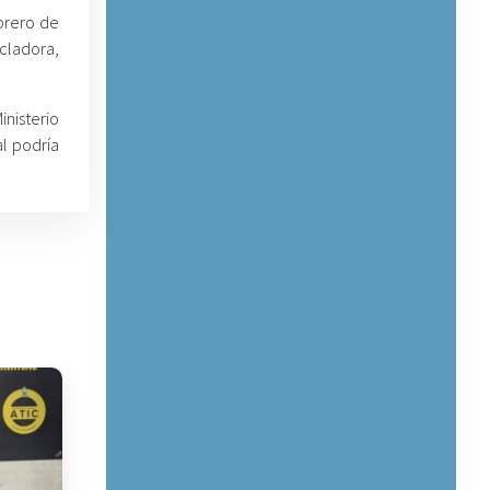
brero de
cladora,
inisterio
al podría