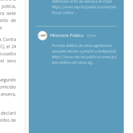
detenidas el fin de semana en Danlí
sticia,
https://www.mp.hn/publicaciones/requerimien
fiscal-contra-...
ra siete
elito de
a.
Ministerio Público
19 Ene
s Contra
Por tres delitos de otras agresiones
C), el 24
sexuales envían a prisión a exdiputado
 acusados
https://www.mp.hn/publicaciones/por-
el sexo
tres-delitos-de-otras-ag...
 segundo
omicidio
llanueva,
 declaró
elitos de