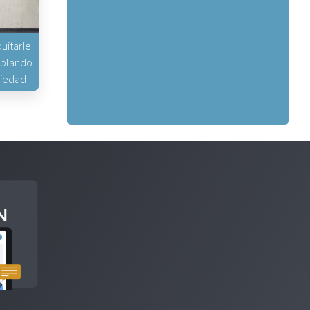
uitarle
hablando
piedad