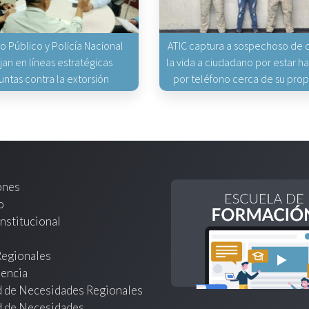
io Público y Policía Nacional
ATIC captura a sospechoso de q
jan en líneas estratégicas
la vida a ciudadano por estar 
untas contra la extorsión
por teléfono cerca de su pro
ones
o
nstitucional
Regionales
encia
d de Necesidades Regionales
d de Necesidades