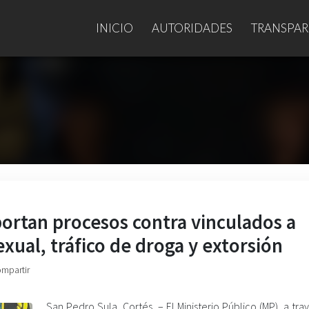
INICIO
AUTORIDADES
TRANSPAR
portan procesos contra vinculados a
exual, tráfico de droga y extorsión
ompartir
San Pedro Sula, Cortés. – El Ministerio Público (MP), a tra