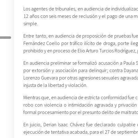
Los agentes de tribunales, en audiencia de individualiza
12 años con seis meses de reclusión y el pago de una mu
simple.
Entre tanto, en audiencia de proposición de pruebas fue
Fernández Coello por tráfico ilícito de droga, porte i
prohibido y en proceso de Elio Arturo Turcios Rodríguez, 
En audiencia preliminar se formalizó acusación a Paula
por extorsión y asociación para delinquir; contra Day
Lorenzo Guevara por otras agresiones sexuales agravada
injusta de la libertad y violación.
Mientras que, en audiencia de estricta conformidad fue 
robo con violencia o intimidación agravada y privación 
formal procesamiento por el presunto delito de maltrato 
En juicio, Derian Isaac Chávez fue declarado culpable 
ejecución de tentativa acabada, para el 27 de septiembre