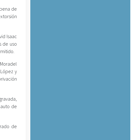
a pena de
extorsión
vid Isaac
s de uso
rmitido.
 Moradel
 López y
rivación
agravada,
 auto de
grado de