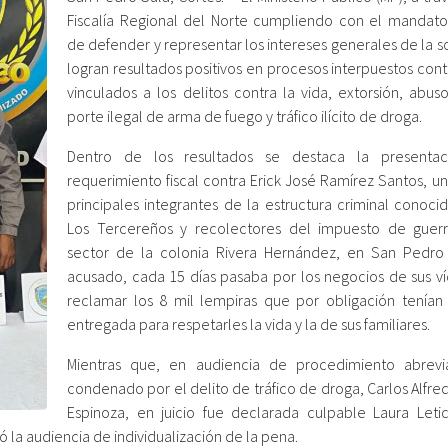
Fiscalía Regional del Norte cumpliendo con el mandato 
de defender y representar los intereses generales de la 
logran resultados positivos en procesos interpuestos cont
vinculados a los delitos contra la vida, extorsión, abus
porte ilegal de arma de fuego y tráfico ilícito de droga.
Dentro de los resultados se destaca la presentac
requerimiento fiscal contra Erick José Ramírez Santos, u
principales integrantes de la estructura criminal conoc
Los Tercereños y recolectores del impuesto de guer
sector de la colonia Rivera Hernández, en San Pedro 
acusado, cada 15 días pasaba por los negocios de sus ví
reclamar los 8 mil lempiras que por obligación tenían
entregada para respetarles la vida y la de sus familiares.
Mientras que, en audiencia de procedimiento abrev
condenado por el delito de tráfico de droga, Carlos Alfr
Espinoza, en juicio fue declarada culpable Laura Letic
 la audiencia de individualización de la pena.