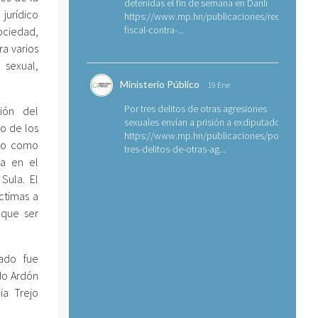
detenidas el fin de semana en Danlí
jurídico
https://www.mp.hn/publicaciones/requerimien
fiscal-contra-...
sociedad,
ra varios
o sexual,
Ministerio Público
19 Ene
Por tres delitos de otras agresiones
ión del
sexuales envían a prisión a exdiputado
no de los
https://www.mp.hn/publicaciones/por-
ido como
tres-delitos-de-otras-ag...
ra en el
Sula. El
ctimas a
 que ser
iado fue
edo Ardón
ia Trejo