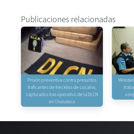
Publicaciones relacionadas
Prisión preventiva contra presuntos
Minister
traficantes de tres kilos de cocaína,
traba
capturados tras operativo de la DLCN
conj
en Choluteca