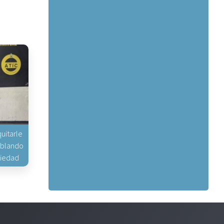
uitarle
hablando
piedad