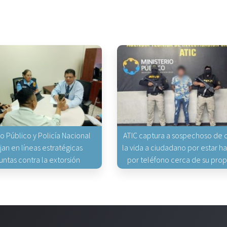
io Público y Policía Nacional
ATIC captura a sospechoso de q
jan en líneas estratégicas
la vida a ciudadano por estar 
untas contra la extorsión
por teléfono cerca de su pro