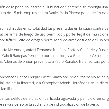
ción de la pena, solicitaron al Tribunal de Sentencia se imponga un
lta de 15 mil lempiras contra Daniel Mejía Pineda por el delito de 
ron admitidas en su totalidad las presentadas en la causa contra Da
legal de arma de fuego de uso permitido y porte ilegal de municione
por tráfico ilícito de droga y porte ilegal de arma de fuego de uso pe
 Sorto Meléndez, Antoni Fernando Martínez Sorto y Gloria Nely Funez
ana Maheli Banegas Perdomo por extorsión; y a Guadalupe Velásquez
s. Además de prisión preventiva a Pablo Ronaldo Martínez Lara por p
condenado Carlos Enrique Castro Suazo por los delitos de violación 
injusta de la libertad; y a Cristopher Adonis Hernández se le dictó
familiar.
de los delitos de violación calificada agravada y parricidio en su 
 se va a celebrar la audiencia de individualización de la pena.