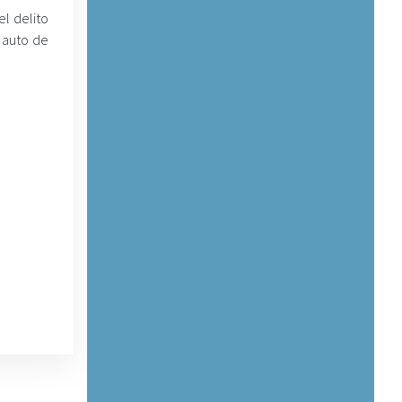
el delito
ó auto de