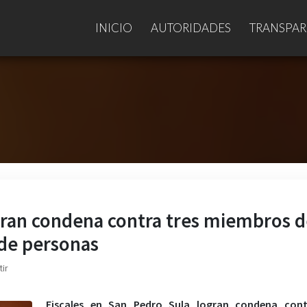
INICIO
AUTORIDADES
TRANSPAR
ogran condena contra tres miembros 
 de personas
ir
Fiscales en San Pedro Sula logran condena cont