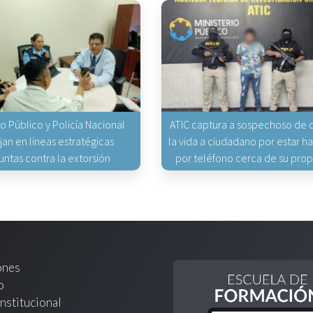
io Público y Policía Nacional
ATIC captura a sospechoso de q
jan en líneas estratégicas
la vida a ciudadano por estar 
untas contra la extorsión
por teléfono cerca de su pro
ones
o
nstitucional