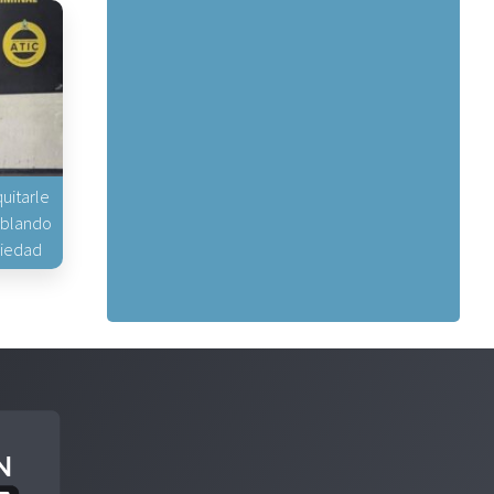
uitarle
hablando
piedad