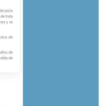
de juicio
 de trata
hez y se
cnica de
 años de
medida de