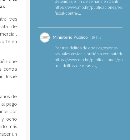
detenidas el fin de semana en Danlí
nas
https://www.mp.hn/publicaciones/requerimien
fiscal-contra-...
tra tres
rata de
mercial,
Ministerio Público
19 Ene
 Norte en
Por tres delitos de otras agresiones
sexuales envían a prisión a exdiputado
https://www.mp.hn/publicaciones/por-
sión que
tres-delitos-de-otras-ag...
s contra
r Josué
.
 años de
y al pago
años por
l y ocho
bido más
hacer un