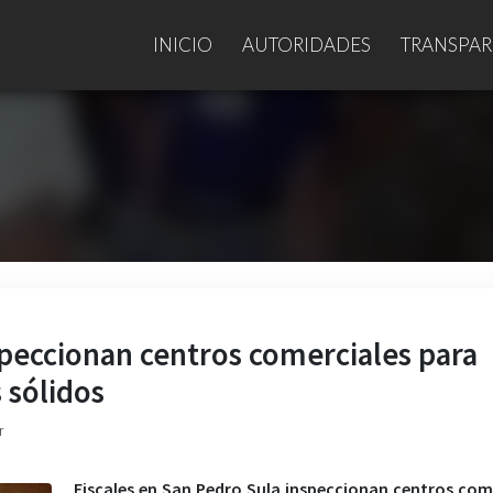
INICIO
AUTORIDADES
TRANSPAR
speccionan centros comerciales para
 sólidos
r
Fiscales en San Pedro Sula inspeccionan centros com