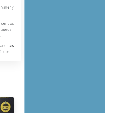
 Valle” y
 centros
e puedan
.
manentes
lidos.