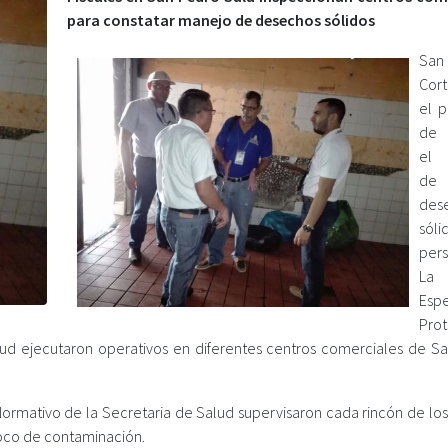
para constatar manejo de desechos sólidos
San
Cor
el p
de v
el 
de
des
sóli
per
La 
Esp
Pro
lud ejecutaron operativos en diferentes centros comerciales de S
 Normativo de la Secretaria de Salud supervisaron cada rincón de lo
foco de contaminación.