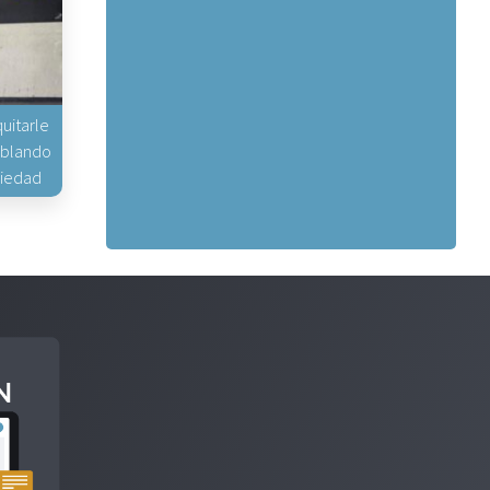
uitarle
hablando
piedad