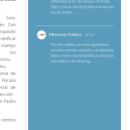
detenidas el fin de semana en Danlí
https://www.mp.hn/publicaciones/requerimien
fiscal-contra-...
 Sula,
tés. Con
ropósito
Ministerio Público
19 Ene
erificar
Por tres delitos de otras agresiones
manejo
sexuales envían a prisión a exdiputado
 los
https://www.mp.hn/publicaciones/por-
echos
tres-delitos-de-otras-ag...
dos,
sonal de
Fiscalía
ecial de
tección
an Pedro
s centros