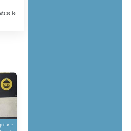
ás se le
uitarle