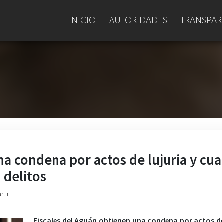
INICIO
AUTORIDADES
TRANSPAR
na condena por actos de lujuria y cua
 delitos
rtir
Fiscales del Aguán obtienen una condena por actos de