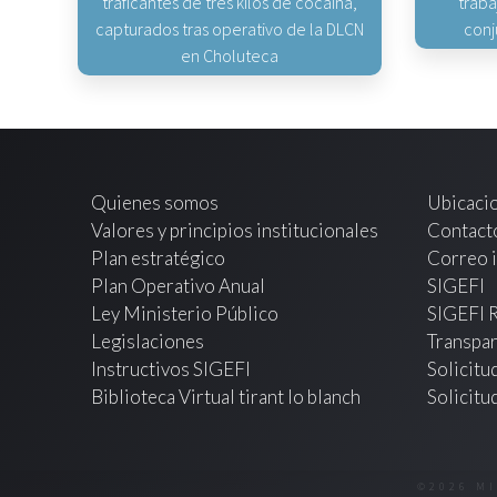
traficantes de tres kilos de cocaína,
traba
capturados tras operativo de la DLCN
conj
en Choluteca
Quienes somos
Ubicaci
Valores y principios institucionales
Contact
Plan estratégico
Correo i
Plan Operativo Anual
SIGEFI
Ley Ministerio Público
SIGEFI 
Legislaciones
Transpar
Instructivos SIGEFI
Solicitu
Biblioteca Virtual tirant lo blanch
Solicitu
©2026 M