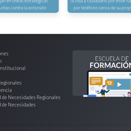
jan en líneas estratégicas
la vida a ciudadano por estar 
untas contra la extorsión
por teléfono cerca de su pro
ones
o
nstitucional
Regionales
encia
d de Necesidades Regionales
d de Necesidades
INISTERIO PÚBLICO DE HONDURAS | DESARROLLO WEB PO