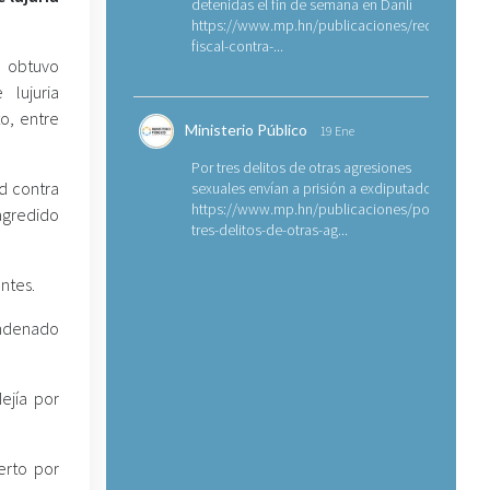
detenidas el fin de semana en Danlí
https://www.mp.hn/publicaciones/requerimien
fiscal-contra-...
, obtuvo
lujuria
o, entre
Ministerio Público
19 Ene
Por tres delitos de otras agresiones
ad contra
sexuales envían a prisión a exdiputado
https://www.mp.hn/publicaciones/por-
agredido
tres-delitos-de-otras-ag...
ntes.
ondenado
ejía por
erto por