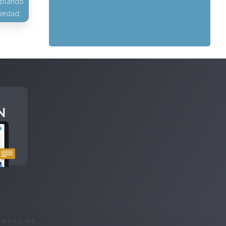
hablando
piedad
R
WEBS.HN