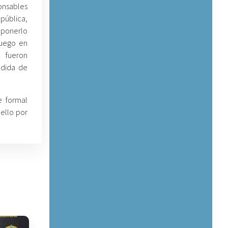
onsables
 pública,
ponerlo
fuego en
s fueron
edida de
e formal
ello por