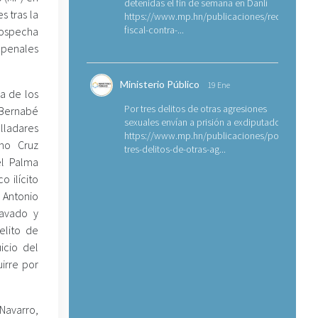
detenidas el fin de semana en Danlí
s tras la
https://www.mp.hn/publicaciones/requerimien
fiscal-contra-...
ospecha
s penales
Ministerio Público
19 Ene
ra de los
Por tres delitos de otras agresiones
Bernabé
sexuales envían a prisión a exdiputado
lladares
https://www.mp.hn/publicaciones/por-
ino Cruz
tres-delitos-de-otras-ag...
el Palma
o ilícito
 Antonio
ravado y
elito de
icio del
irre por
Navarro,