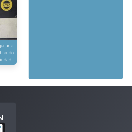
uitarle
hablando
piedad