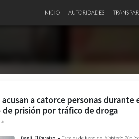
INICIO
AUTORIDADES
TRANSPAR
o acusan a catorce personas durante 
de prisión por tráfico de droga
tir
Danlí, El Paraíso. –
Fiscales de turno del Ministerio Públic