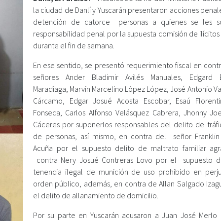
la ciudad de Danlí y Yuscarán presentaron acciones penale
detención de catorce personas a quienes se les s
responsabilidad penal por la supuesta comisión de ilícito
durante el fin de semana.
En ese sentido, se presentó requerimiento fiscal en cont
señores Ander Bladimir Avilés Manuales, Edgard 
Maradiaga, Marvin Marcelino López López, José Antonio Va
Cárcamo, Edgar Josué Acosta Escobar, Esaú Florent
Fonseca, Carlos Alfonso Velásquez Cabrera, Jhonny Jo
Cáceres por suponerlos responsables del delito de tráfic
de personas, así mismo, en contra del señor Franklin
Acuña por el supuesto delito de maltrato familiar ag
contra Nery Josué Contreras Lovo por el supuesto d
tenencia ilegal de munición de uso prohibido en perju
orden público, además, en contra de Allan Salgado Izagu
el delito de allanamiento de domicilio.
Por su parte en Yuscarán acusaron a Juan José Merlo 