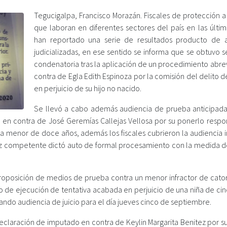
Tegucigalpa, Francisco Morazán. Fiscales de protección a
que laboran en diferentes sectores del país en las últim
han reportado una serie de resultados producto de 
judicializadas, en ese sentido se informa que se obtuvo 
condenatoria tras la aplicación de un procedimiento abre
contra de Egla Edith Espinoza por la comisión del delito 
en perjuicio de su hijo no nacido.
Se llevó a cabo además audiencia de prueba anticipada
 en contra de José Geremías Callejas Vellosa por su ponerlo respo
una menor de doce años, además los fiscales cubrieron la audiencia i
ez competente dictó auto de formal procesamiento con la medida de
roposición de medios de prueba contra un menor infractor de cato
do de ejecución de tentativa acabada en perjuicio de una niña de ci
ando audiencia de juicio para el día jueves cinco de septiembre.
declaración de imputado en contra de Keylin Margarita Benitez por s