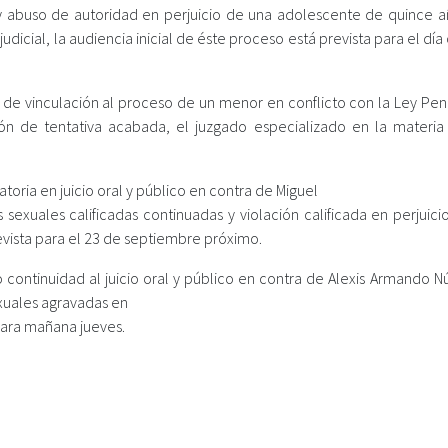
y abuso de autoridad en perjuicio de una adolescente de quince añ
udicial, la audiencia inicial de éste proceso está prevista para el dí
ia de vinculación al proceso de un menor en conflicto con la Ley Pen
ón de tentativa acabada, el juzgado especializado en la materia 
oria en juicio oral y público en contra de Miguel
 sexuales calificadas continuadas y violación calificada en perjuic
revista para el 23 de septiembre próximo.
 continuidad al juicio oral y público en contra de Alexis Armando N
xuales agravadas en
 para mañana jueves.