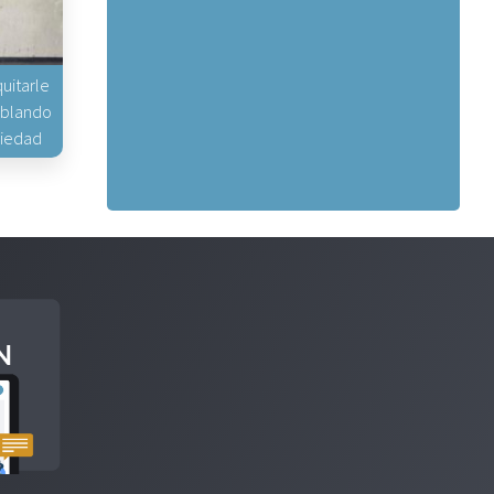
uitarle
hablando
piedad