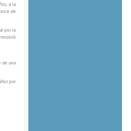
os, a la
a once de
al por la
resolvió
io de una
úñez por