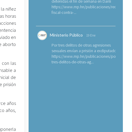
detenidas el fin de semana en Danlí
https://www.mp.hn/publicaciones/requerimien
 la niñez
fiscal-contra-...
as horas
acciones
sentencia
Ministerio Público
19 Ene
viado en
de aborto
Por tres delitos de otras agresiones
sexuales envían a prisión a exdiputado
https://www.mp.hn/publicaciones/por-
tres-delitos-de-otras-ag...
 con las
nsable a
nicial de
 prisión
rce años
nco años,
uponerla