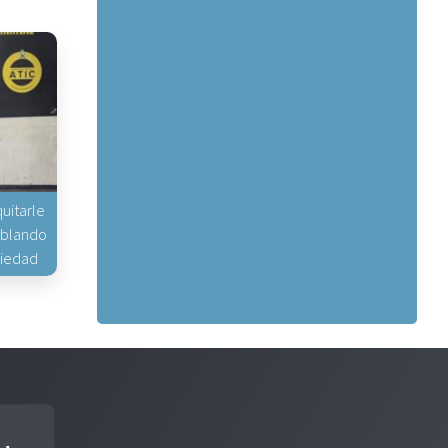
uitarle
hablando
piedad