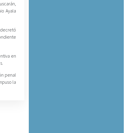
Yuscarán,
io Ayala
 decretó
ondiente
entiva en
s.
ión penal
mpuso la