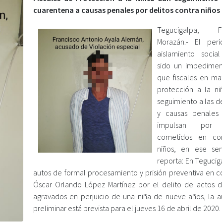
cuarentena a causas penales por delitos contra niños
Tegucigalpa, Fr
Morazán.- El per
aislamiento socia
sido un impedimen
que fiscales en ma
protección a la n
seguimiento a las d
y causas penales
impulsan por d
cometidos en co
niños, en ese sen
reporta: En Tegucig
autos de formal procesamiento y prisión preventiva en c
Óscar Orlando López Martínez por el delito de actos de
agravados en perjuicio de una niña de nueve años, la a
preliminar está prevista para el jueves 16 de abril de 2020.