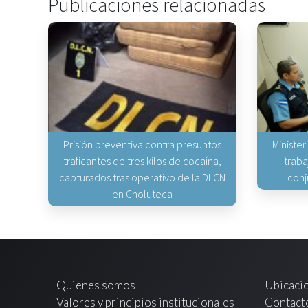
Publicaciones relacionadas
Prisión preventiva contra presuntos
Minister
traficantes de tres kilos de cocaína,
traba
capturados tras operativo de la DLCN
conj
en Choluteca
Quienes somos
Ubicaci
Valores y principios institucionales
Contact