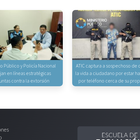
io Público y Policía Nacional
ATIC captura a sospechoso de q
jan en líneas estratégicas
la vida a ciudadano por estar 
untas contra la extorsión
por teléfono cerca de su pro
ones
o