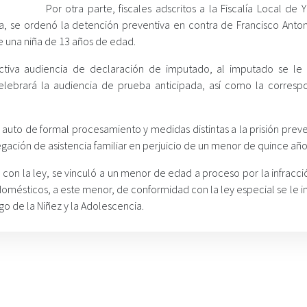
Por otra parte, fiscales adscritos a la Fiscalía Local de 
, se ordenó la detención preventiva en contra de Francisco Anton
de una niña de 13 años de edad.
spectiva audiencia de declaración de imputado, al imputado se le
elebrará la audiencia de prueba anticipada, así como la corresp
l auto de formal procesamiento y medidas distintas a la prisión prev
gación de asistencia familiar en perjuicio de un menor de quince año
 con la ley, se vinculó a un menor de edad a proceso por la infracc
omésticos, a este menor, de conformidad con la ley especial se le i
go de la Niñez y la Adolescencia.