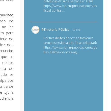
detenidas el fin de semana en Danlí
https://www.mp.hn/publicaciones/requerimien
fiscal-contra-...
ancisco
iodo de
l no ha
Ministerio Público
19 Ene
to para
Por tres delitos de otras agresiones
teria de
sexuales envían a prisión a exdiputado
iñez den
https://www.mp.hn/publicaciones/por-
enuncias
tres-delitos-de-otras-ag...
 que se
elitos
ntra de
tido se
alpa Dos
ontra de
 lujuria
udiencia