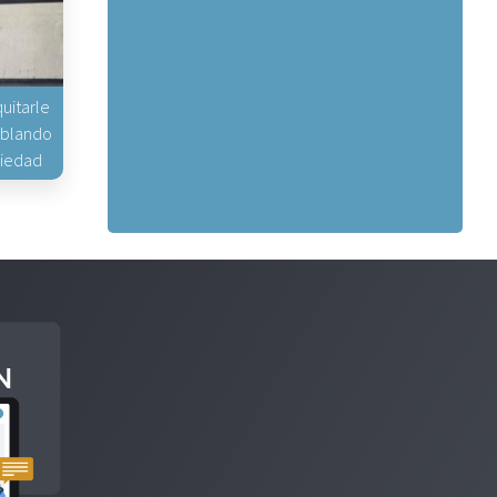
uitarle
hablando
piedad