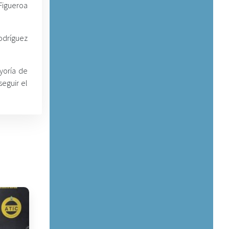
Figueroa
Rodríguez
yoría de
seguir el