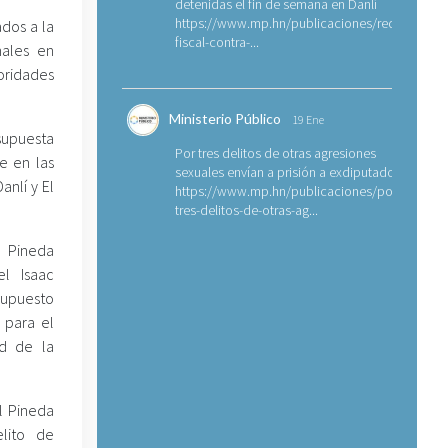
detenidas el fin de semana en Danlí
https://www.mp.hn/publicaciones/requerimien
ados a la
fiscal-contra-...
nales en
ridades
Ministerio Público
19 Ene
supuesta
Por tres delitos de otras agresiones
e en las
sexuales envían a prisión a exdiputado
anlí y El
https://www.mp.hn/publicaciones/por-
tres-delitos-de-otras-ag...
d Pineda
el Isaac
supuesto
 para el
ud de la
l Pineda
lito de