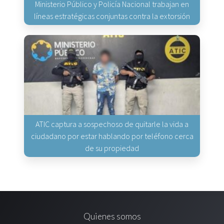
Ministerio Público y Policía Nacional trabajan en
líneas estratégicas conjuntas contra la extorsión
ATIC captura a sospechoso de quitarle la vida a
ciudadano por estar hablando por teléfono cerca
de su propiedad
Quienes somos