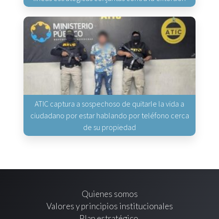
ATIC captura a sospechoso de quitarle la vida a
ciudadano por estar hablando por teléfono cerca
de su propiedad
Quienes somos
Valores y principios institucionales
Plan estratégico