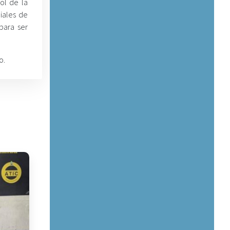
ol de la
iales de
para ser
o.