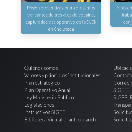
Prisión preventiva contra presuntos
Minister
traficantes de tres kilos de cocaína,
traba
capturados tras operativo de la DLCN
conj
en Choluteca
Quienes somos
Ubicaci
Valores y principios institucionales
Contact
Plan estratégico
Correo i
Plan Operativo Anual
SIGEFI
Ley Ministerio Público
SIGEFI 
Legislaciones
Transpar
Instructivos SIGEFI
Solicitu
Biblioteca Virtual tirant lo blanch
Solicitu