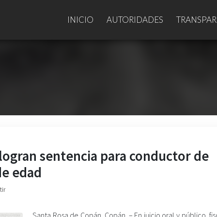
INICIO
AUTORIDADES
TRANSPAR
 logran sentencia para conductor de
de edad
ir
Santa Rosa de Copán, Copán. – En juicio oral y público, fi