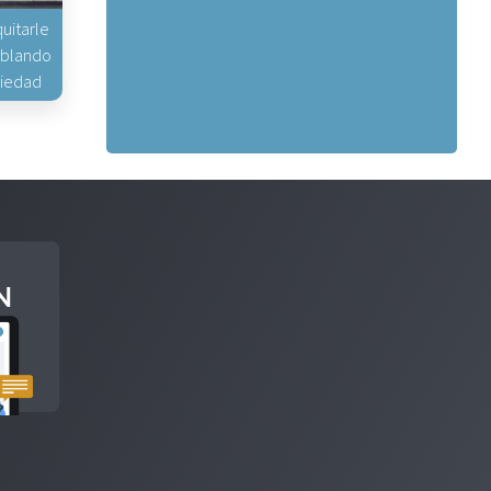
uitarle
hablando
piedad