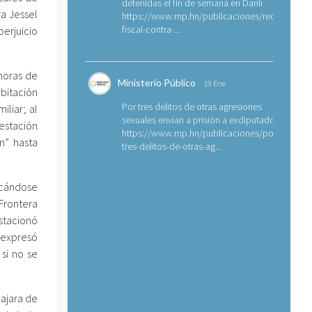
detenidas el fin de semana en Danlí
a Jessel
https://www.mp.hn/publicaciones/requerimien
fiscal-contra-...
perjuicio
horas de
Ministerio Público
19 Ene
bitación
Por tres delitos de otras agresiones
liar; al
sexuales envían a prisión a exdiputado
stación
https://www.mp.hn/publicaciones/por-
ón” hasta
tres-delitos-de-otras-ag...
icándose
 Frontera
estacionó
a expresó
si no se
bajara de