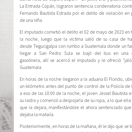
La Entrada Copán, lograron sentencia condenatoria contr
Fernando Bautista Estrada por el delito de violación en 
de una niña.
El imputado cometió el delito el 02 de mayo de 2023 en 
la noche, luego que la víctima salió de su casa de ha
desde Tegucigalpa con rumbo a Guatemala donde un fami
llegar a San Pedro Sula se bajó del bus en una e
gasolinera, allí se acercó el imputado y le ofreció “jal
Guatemala.
En horas de la noche llegaron a la aduana El Florido, ub
un kilómetro antes del punto de control de la Policía de
a eso de las 10:00 de la noche, el joven Jessel Bautista 
su rastra y comenzó a despojarla de su ropa, a lo que ell
que la dejara, manifestándole el ahora sentenciado que 
dejaba la mataría.
Posteriormente, en horas de la mañana, él le dijo que se 