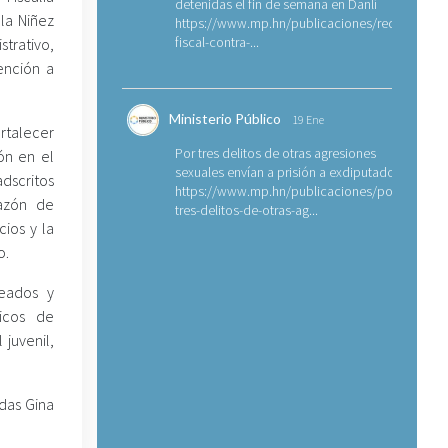
detenidas el fin de semana en Danlí
la Niñez
https://www.mp.hn/publicaciones/requerimien
fiscal-contra-...
strativo,
ención a
Ministerio Público
19 Ene
rtalecer
Por tres delitos de otras agresiones
ón en el
sexuales envían a prisión a exdiputado
adscritos
https://www.mp.hn/publicaciones/por-
azón de
tres-delitos-de-otras-ag...
cios y la
o.
leados y
gicos de
 juvenil,
das Gina