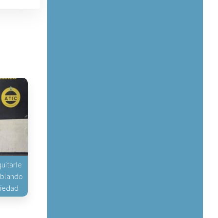
uitarle
hablando
piedad