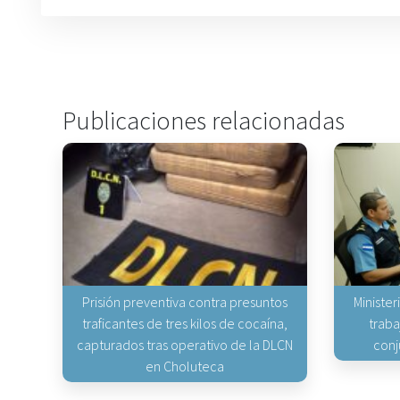
Publicaciones relacionadas
Prisión preventiva contra presuntos
Minister
traficantes de tres kilos de cocaína,
traba
capturados tras operativo de la DLCN
conj
en Choluteca