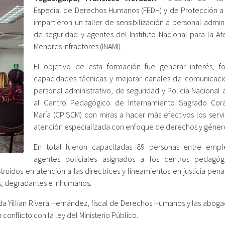
Especial de Derechos Humanos (FEDH) y de Protección a 
impartieron un taller de sensibilización a personal admini
de seguridad y agentes del Instituto Nacional para la At
Menores Infractores (INAMI).
El objetivo de esta formación fue generar interés, fo
capacidades técnicas y mejorar canales de comunicaci
personal administrativo, de seguridad y Policía Nacional 
al Centro Pedagógico de Internamiento Sagrado Cor
María (CPISCM) con miras a hacer más efectivos los servi
atención especializada con enfoque de derechos y géner
En total fueron capacitadas 89 personas entre emp
agentes policiales asignados a los centros pedagó
uidos en atención a las directrices y lineamientos en justicia penal
s, degradantes e Inhumanos.
da Yillian Rivera Hernández, fiscal de Derechos Humanos y las aboga
conflicto con la ley del Ministerio Público.