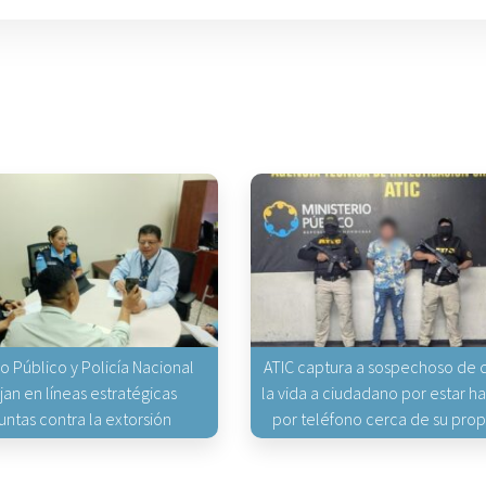
io Público y Policía Nacional
ATIC captura a sospechoso de q
jan en líneas estratégicas
la vida a ciudadano por estar 
untas contra la extorsión
por teléfono cerca de su pro