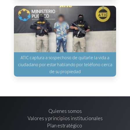
ATIC captura a sospechoso de quitarle la vida a
ciudadano por estar hablando por teléfono cerca
de su propiedad
Quienes somos
Valores y principios institucionales
Plan estratégico