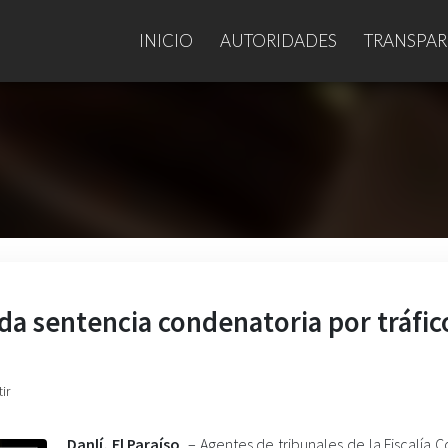
INICIO
AUTORIDADES
TRANSPAR
nda sentencia condenatoria por tráfic
ir
Danlí, El Paraíso
– Agentes de tribunales de la Fiscalía C