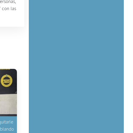
personas,
” con las
uitarle
hablando