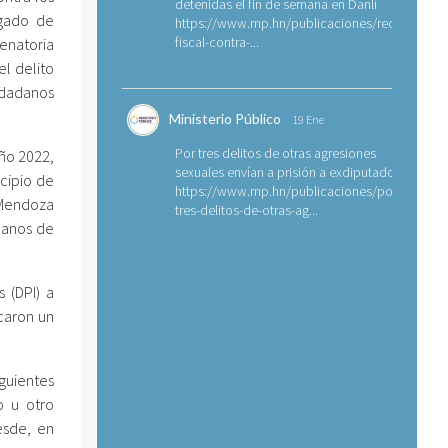
detenidas el fin de semana en Danlí
zgado de
https://www.mp.hn/publicaciones/requerimien
fiscal-contra-...
enatoria
l delito
udadanos
Ministerio Público
19 Ene
Por tres delitos de otras agresiones
ño 2022,
sexuales envían a prisión a exdiputado
icipio de
https://www.mp.hn/publicaciones/por-
n Mendoza
tres-delitos-de-otras-ag...
danos de
 (DPI) a
icaron un
guientes
o u otro
esde, en