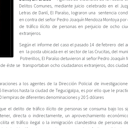
Delitos Comunes, mediante juicio celebrado en el Ju
Letras de Danlí, El Paraíso, lograron una sentencia cond
en contra del señor Pedro Joaquín Mendoza Montoya por e
de tráfico ilícito de personas en perjuicio de ocho ci
extranjeros.
Según el informe del caso el pasado 14 de febrero del a
en la posta ubicada en el sector de las Crucitas, del mun
Potrerillos, El Paraíso detuvieron al señor Pedro Joaquí
r de éste se transportaban ocho ciudadanos extranjeros, dos ciuda
ciones a los agentes de la Dirección Policial de investigaciones
 llevarlos hasta la ciudad de Tegucigalpa, es por ello que le pract
 lempiras de diferentes denominaciones y 20 $ dólares
ue el delito de tráfico ilícito de personas se consuma bajo los si
btener, directa o indirectamente, un aprovechamiento económic
lita el tráfico ilegal o la inmigración clandestina de personas d