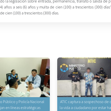
ndo la legislación sobre entrada, permanencia, tránsito o salida de 
 años a seis (6) años y multa de cien (100) a trescientos (300) días
de cien (100) a trescientos (300) días.
io Público y Policía Nacional
ATIC captura a sospechoso de q
jan en líneas estratégicas
la vida a ciudadano por estar 