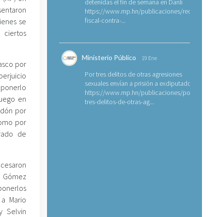
detenidas el fin de semana en Danlí
sentaron
https://www.mp.hn/publicaciones/requerimien
fiscal-contra-...
ienes se
 ciertos
Ministerio Público
19 Ene
rasco por
Por tres delitos de otras agresiones
perjuicio
sexuales envían a prisión a exdiputado
ponerlo
https://www.mp.hn/publicaciones/por-
fuego en
tres-delitos-de-otras-ag...
rdón por
domo por
grado de
cesaron
ar Gómez
onerlos
 a Mario
y Selvin