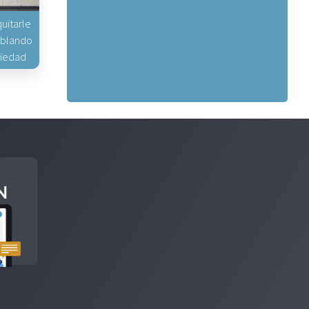
uitarle
hablando
piedad