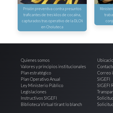
Prisión preventiva contra presuntos
Minister
traficantes de tres kilos de cocaína,
traba
capturados tras operativo de la DLCN
conj
en Choluteca
Quienes somos
Ubicaci
Valores y principios institucionales
Contact
Plan estratégico
Correo i
Plan Operativo Anual
SIGEFI
Ley Ministerio Público
SIGEFI 
Legislaciones
Transpar
Instructivos SIGEFI
Solicitu
Biblioteca Virtual tirant lo blanch
Solicitu