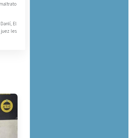
altrato
Danlí, El
juez les