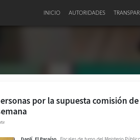
INICIO
AUTORIDADES
TRANSPAR
 personas por la supuesta comisión de
 semana
tir
Danlí, El Paraíso.
Fiscales de turno del Ministerio Públic