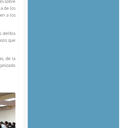
tes sobre
a de los
en a los
 delitos
asos que
as, de la
ganizado