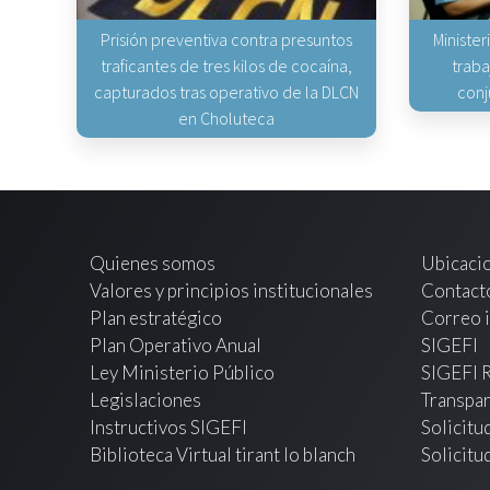
Prisión preventiva contra presuntos
Minister
traficantes de tres kilos de cocaína,
traba
capturados tras operativo de la DLCN
conj
en Choluteca
Quienes somos
Ubicaci
Valores y principios institucionales
Contact
Plan estratégico
Correo i
Plan Operativo Anual
SIGEFI
Ley Ministerio Público
SIGEFI 
Legislaciones
Transpar
Instructivos SIGEFI
Solicitu
Biblioteca Virtual tirant lo blanch
Solicitu