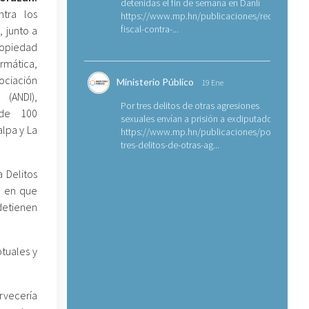
detenidas el fin de semana en Danlí
ntra los
https://www.mp.hn/publicaciones/requerimien
fiscal-contra-...
, junto a
ropiedad
rmática,
ociación
Ministerio Público
19 Ene
 (ANDI),
Por tres delitos de otras agresiones
de 100
sexuales envían a prisión a exdiputado
lpa y La
https://www.mp.hn/publicaciones/por-
tres-delitos-de-otras-ag...
a Delitos
a en que
 detienen
ptuales y
.
rvecería