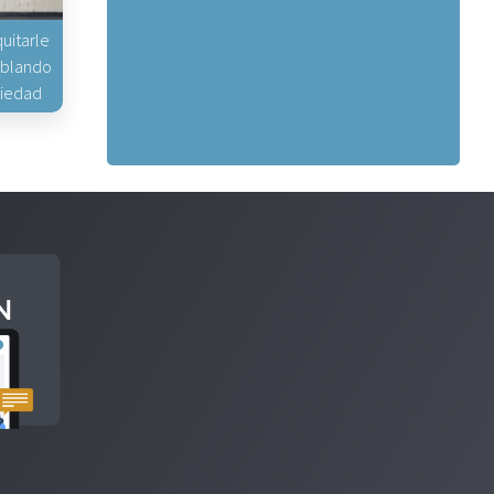
uitarle
hablando
piedad