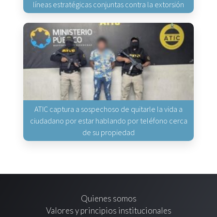
líneas estratégicas conjuntas contra la extorsión
ATIC captura a sospechoso de quitarle la vida a
ciudadano por estar hablando por teléfono cerca
de su propiedad
Quienes somos
Valores y principios institucionales