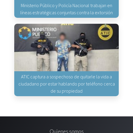
Ministerio Público y Policía Nacional trabajan en
líneas estratégicas conjuntas contra la extorsión
ATIC captura a sospechoso de quitarle la vida a
ciudadano por estar hablando por teléfono cerca
de su propiedad
Quienes somos