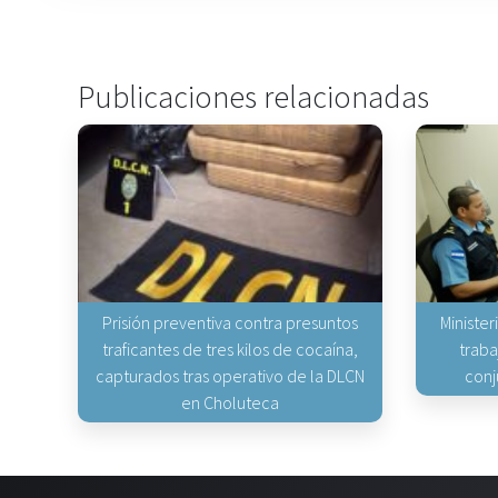
Publicaciones relacionadas
Prisión preventiva contra presuntos
Minister
traficantes de tres kilos de cocaína,
traba
capturados tras operativo de la DLCN
conj
en Choluteca