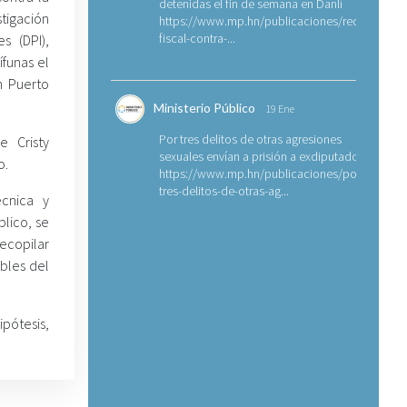
detenidas el fin de semana en Danlí
stigación
https://www.mp.hn/publicaciones/requerimien
fiscal-contra-...
es (DPI),
ífunas el
n Puerto
Ministerio Público
19 Ene
Por tres delitos de otras agresiones
e Cristy
sexuales envían a prisión a exdiputado
o.
https://www.mp.hn/publicaciones/por-
tres-delitos-de-otras-ag...
écnica y
blico, se
ecopilar
ables del
pótesis,