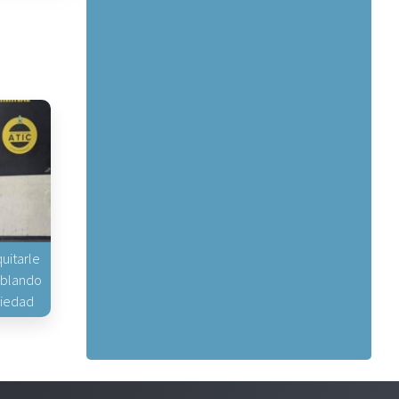
uitarle
hablando
piedad