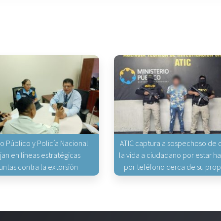
io Público y Policía Nacional
ATIC captura a sospechoso de q
jan en líneas estratégicas
la vida a ciudadano por estar 
untas contra la extorsión
por teléfono cerca de su pro