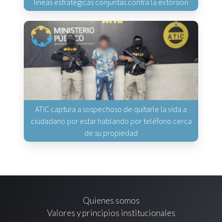
líneas estratégicas conjuntas contra la extorsión
ATIC captura a sospechoso de quitarle la vida a
ciudadano por estar hablando por teléfono cerca
de su propiedad
Quienes somos
Valores y principios institucionales