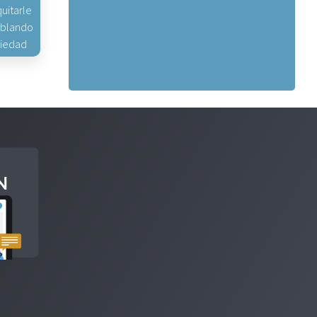
uitarle
hablando
piedad