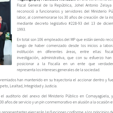
Fiscal General de la República, Johel Antonio Zelaya 
reconoció a funcionarios y servidores del Ministerio Pú
labor, al conmemorarse los 30 años de creación de la ins
mediante decreto legislativo #228-93 del 13 de dici
1993.
En total son 106 empleados del MP que están siendo rec
luego de haber comenzado desde los inicios a labor
institución en diferentes áreas, entre ellas: fisc
investigación, administrativa, que con su esfuerzo han
posicionar a la Fiscalía en un ente que verdade
representa los intereses generales de la sociedad.
emiados han mantenido en su trayectoria el accionar dentro y fue
peto, Lealtad, Integridad y Justicia.
l auditorio del anexo del Ministerio Público en Comayagüela, 
0 años de servicio y un pin conmemorativo en alusión a la ocasión e
us representantes ejercerán las funciones conforme a los principios 