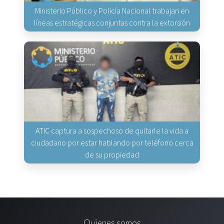
Ministerio Público y Policía Nacional trabajan en
líneas estratégicas conjuntas contra la extorsión
ATIC captura a sospechoso de quitarle la vida a
ciudadano por estar hablando por teléfono cerca
de su propiedad
Quienes somos