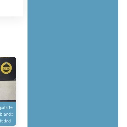
uitarle
hablando
piedad