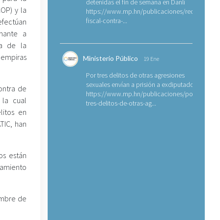
detenidas el fin de semana en Danlí
OP) y la
https://www.mp.hn/publicaciones/requerimien
fiscal-contra-...
efectúan
mante a
ía de la
lempiras
Ministerio Público
19 Ene
Por tres delitos de otras agresiones
sexuales envían a prisión a exdiputado
ontra de
https://www.mp.hn/publicaciones/por-
 la cual
tres-delitos-de-otras-ag...
litos en
ATIC, han
os están
esamiento
embre de