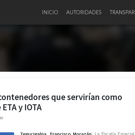
INICIO
AUTORIDADES
TRANSPAR
contenedores que servirían como
 ETA y IOTA
ir
Tegucigalpa, Francisco Morazán.
La Fiscalía Especial