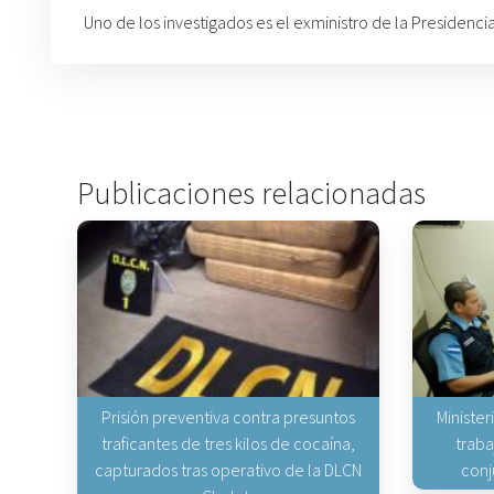
Uno de los investigados es el exministro de la Presidencia
Publicaciones relacionadas
Prisión preventiva contra presuntos
Minister
traficantes de tres kilos de cocaína,
traba
capturados tras operativo de la DLCN
conj