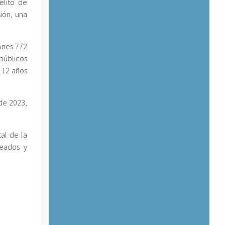
elito de
sión, una
lones 772
 públicos
 12 años
 de 2023,
al de la
leados y