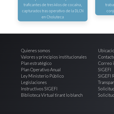
traficantes de tres kilos de cocaína,
traba
capturados tras operativo de la DLCN
conj
en Choluteca
Quienes somos
Ubicaci
Valores y principios institucionales
Contact
Plan estratégico
Correo i
Plan Operativo Anual
SIGEFI
Ley Ministerio Público
SIGEFI 
Legislaciones
Transpar
Instructivos SIGEFI
Solicitu
Biblioteca Virtual tirant lo blanch
Solicitu