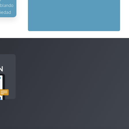
hablando
piedad