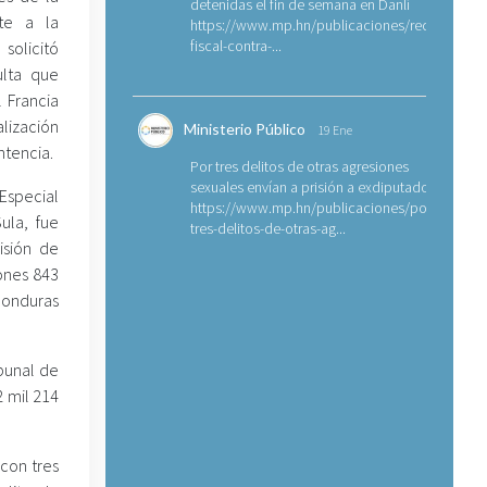
detenidas el fin de semana en Danlí
ate a la
https://www.mp.hn/publicaciones/requerimien
fiscal-contra-...
solicitó
lta que
l Francia
lización
Ministerio Público
19 Ene
ntencia.
Por tres delitos de otras agresiones
sexuales envían a prisión a exdiputado
Especial
https://www.mp.hn/publicaciones/por-
ula, fue
tres-delitos-de-otras-ag...
isión de
lones 843
Honduras
ibunal de
 mil 214
con tres