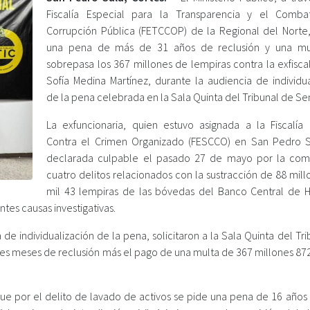
Fiscalía Especial para la Transparencia y el Comb
Corrupción Pública (FETCCOP) de la Regional del Norte, 
una pena de más de 31 años de reclusión y una mu
sobrepasa los 367 millones de lempiras contra la exfisca
Sofía Medina Martínez, durante la audiencia de individua
de la pena celebrada en la Sala Quinta del Tribunal de Se
La exfuncionaria, quien estuvo asignada a la Fiscalía 
Contra el Crimen Organizado (FESCCO) en San Pedro S
declarada culpable el pasado 27 de mayo por la com
cuatro delitos relacionados con la sustracción de 88 mil
mil 43 lempiras de las bóvedas del Banco Central de 
tes causas investigativas.
a de individualización de la pena, solicitaron a la Sala Quinta del Tr
es meses de reclusión más el pago de una multa de 367 millones 872
que por el delito de lavado de activos se pide una pena de 16 años 