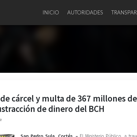
INICIO
AUTORIDADES
TRANSPAR
de cárcel y multa de 367 millones de
ustracción de dinero del BCH
ir
San Pedro Sula, Cortés. –
El Ministerio Público, a tra