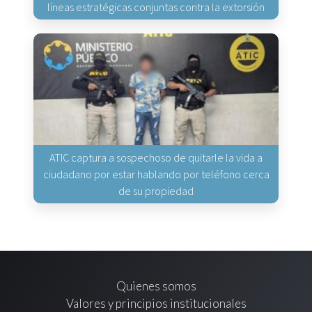
líneas estratégicas conjuntas contra la extorsión
ATIC captura a sospechoso de quitarle la vida a
ciudadano por estar hablando por teléfono cerca
de su propiedad
Quienes somos
Valores y principios institucionales