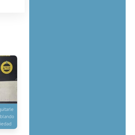
uitarle
hablando
piedad