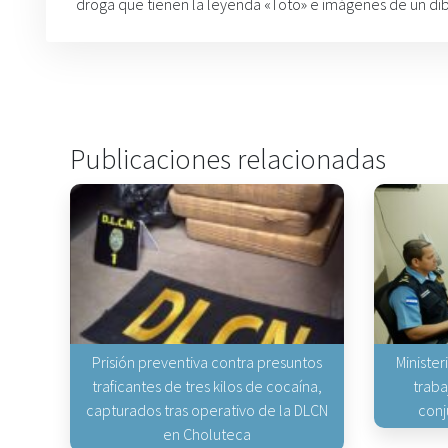
droga que tienen la leyenda «Toto» e imágenes de un di
Publicaciones relacionadas
Prisión preventiva contra presuntos
Minister
traficantes de tres kilos de cocaína,
traba
capturados tras operativo de la DLCN
conj
en Choluteca