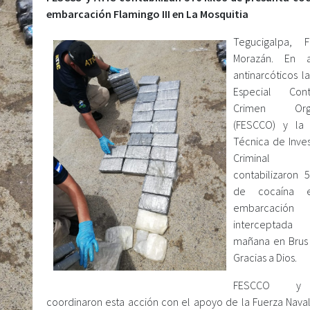
embarcación Flamingo III en La Mosquitia
Tegucigalpa, F
Morazán. En a
antinarcóticos la
Especial Con
Crimen Orga
(FESCCO) y la 
Técnica de Inves
Criminal (
contabilizaron 5
de cocaína 
embarcación
interceptad
mañana en Brus
Gracias a Dios.
FESCCO y
coordinaron esta acción con el apoyo de la Fuerza Naval