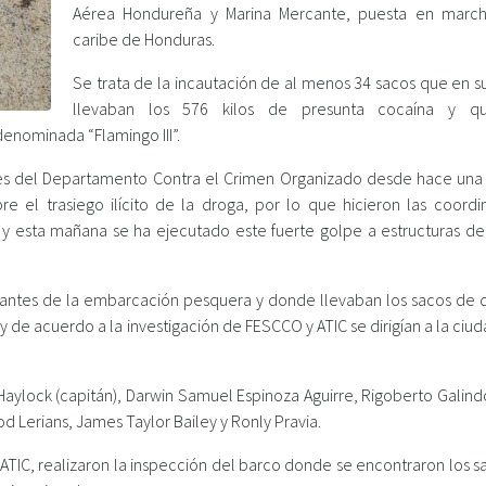
Aérea Hondureña y Marina Mercante, puesta en marc
caribe de Honduras.
Se trata de la incautación de al menos 34 sacos que en su
llevaban los 576 kilos de presunta cocaína y q
enominada “Flamingo III”.
tes del Departamento Contra el Crimen Organizado desde hace un
e el trasiego ilícito de la droga, por lo que hicieron las coordi
 y esta mañana se ha ejecutado este fuerte golpe a estructuras de
pulantes de la embarcación pesquera y donde llevaban los sacos de 
 de acuerdo a la investigación de FESCCO y ATIC se dirigían a la ciu
Haylock (capitán), Darwin Samuel Espinoza Aguirre, Rigoberto Galind
 Lerians, James Taylor Bailey y Ronly Pravia.
TIC, realizaron la inspección del barco donde se encontraron los s