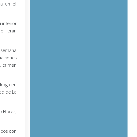
ha en el
 interior
ue eran
a semana
naciones
l crimen
droga en
dad de La
o Flores,
acos con