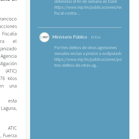
detenidas el fin de semana en Danlí
https://www.mp.hn/publicaciones/requerimien
fiscal-contra-...
rancisco
cciones
 Fiscalía
Ministerio Público
19 Ene
tra el
Por tres delitos de otras agresiones
nizado
sexuales envían a prisión a exdiputado
Agencia
https://www.mp.hn/publicaciones/por-
tigación
tres-delitos-de-otras-ag...
ATIC)
76 kilos
en una
a esta
 Laguna,
 ATIC
, Fuerza