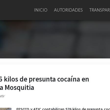
INICIO
AUTORIDADES
TRANSPAR
6 kilos de presunta cocaína en
a Mosquitia
rtir
FESCCO y ATIC contabilizan 576 kilos de presunta co