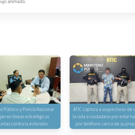
bujo animado.
io Público y Policía Nacional
ATIC captura a sospechoso de q
jan en líneas estratégicas
la vida a ciudadano por estar 
untas contra la extorsión
por teléfono cerca de su pro