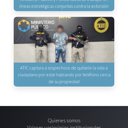
líneas estratégicas conjuntas contra la extorsión
ATIC captura a sospechoso de quitarle la vida a
ciudadano por estar hablando por teléfono cerca
de su propiedad
Quienes somos
Valores y principios institucionales