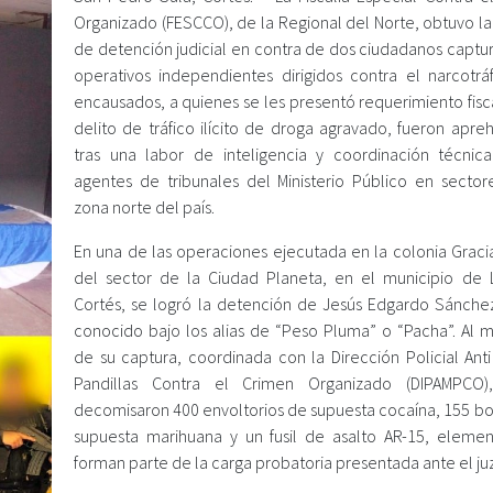
Organizado (FESCCO), de la Regional del Norte, obtuvo l
de detención judicial en contra de dos ciudadanos captu
operativos independientes dirigidos contra el narcotráf
encausados, a quienes se les presentó requerimiento fisc
delito de tráfico ilícito de droga agravado, fueron apre
tras una labor de inteligencia y coordinación técnic
agentes de tribunales del Ministerio Público en sector
zona norte del país.
En una de las operaciones ejecutada en la colonia Gracia
del sector de la Ciudad Planeta, en el municipio de 
Cortés, se logró la detención de Jesús Edgardo Sánche
conocido bajo los alias de “Peso Pluma” o “Pacha”. Al
de su captura, coordinada con la Dirección Policial Anti
Pandillas Contra el Crimen Organizado (DIPAMPCO)
decomisaron 400 envoltorios de supuesta cocaína, 155 bol
supuesta marihuana y un fusil de asalto AR-15, eleme
forman parte de la carga probatoria presentada ante el ju