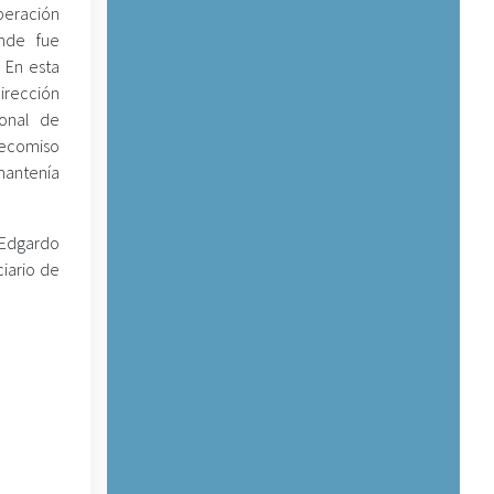
peración
onde fue
 En esta
Dirección
ional de
 decomiso
mantenía
 Edgardo
iario de