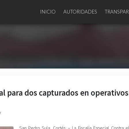
INICIO
AUTORIDADES
TRANSPAR
al para dos capturados en operativos
r
San Pedro Sula, Cortés. –
La Fiscalía Especial Contra e