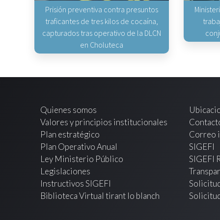
Prisión preventiva contra presuntos
Minister
traficantes de tres kilos de cocaína,
traba
capturados tras operativo de la DLCN
conj
en Choluteca
Quienes somos
Ubicaci
Valores y principios institucionales
Contact
Plan estratégico
Correo i
Plan Operativo Anual
SIGEFI
Ley Ministerio Público
SIGEFI 
Legislaciones
Transpar
Instructivos SIGEFI
Solicitu
Biblioteca Virtual tirant lo blanch
Solicitu