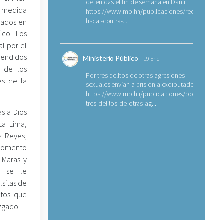
detenidas el fin de semana en Danlí
a medida
https://www.mp.hn/publicaciones/requerimien
fiscal-contra-...
rados en
ico. Los
al por el
hendidos
Ministerio Público
19 Ene
a de los
Por tres delitos de otras agresiones
es de la
sexuales envían a prisión a exdiputado
https://www.mp.hn/publicaciones/por-
tres-delitos-de-otras-ag...
s a Dios
La Lima,
z Reyes,
 momento
 Maras y
, se le
sitas de
ntos que
zgado.