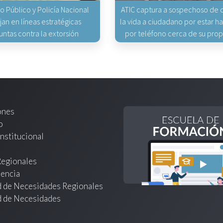
io Público y Policía Nacional
ATIC captura a sospechoso de q
jan en líneas estratégicas
la vida a ciudadano por estar 
untas contra la extorsión
por teléfono cerca de su pro
ones
o
nstitucional
Regionales
encia
d de Necesidades Regionales
d de Necesidades