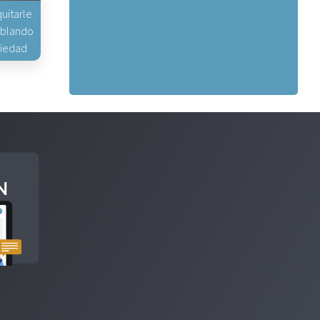
uitarle
hablando
piedad