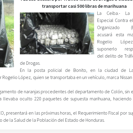
transportar casi 500 libras de marihuana
La Ceiba.- La F
Especial Contra e
Organizado (F
acusará esta m
Rogelio Lópe
suponerlo resp
del delito de Tráfic
de Drogas.
En la posta policial de Bonito, en la ciudad de L
r Rogelio López, quien se transportaba en un vehículo, marca Nissan 
argamento de naranjas procedentes del departamento de Colón, sin
a llevaba oculto 220 paquetes de supuesta marihuana, haciendo 
CO, presentará en las próximas horas, el Requerimiento Fiscal por s
io de la Salud de la Población del Estado de Honduras.