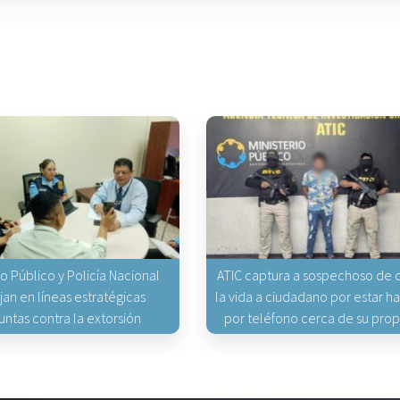
io Público y Policía Nacional
ATIC captura a sospechoso de q
jan en líneas estratégicas
la vida a ciudadano por estar 
untas contra la extorsión
por teléfono cerca de su pro