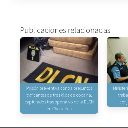
Publicaciones relacionadas
Prisión preventiva contra presuntos
Minister
traficantes de tres kilos de cocaína,
traba
capturados tras operativo de la DLCN
conj
en Choluteca