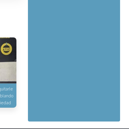
uitarle
hablando
piedad