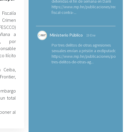
detenidas el fin de semana en Danlí
https://www.mp.hn/publicaciones/requerimien
fiscal-contra-...
iscalía
l Crimen
ESCCO)
añana a
Ministerio Público
19 Ene
z, por
Por tres delitos de otras agresiones
onsable
sexuales envían a prisión a exdiputado
o Ilícito
https://www.mp.hn/publicaciones/por-
tres-delitos-de-otras-ag...
a Ceiba,
Frontier,
 embargo
un total
uponer al