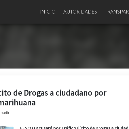
INICIO
AUTORIDADES
TRANSPAR
ícito de Drogas a ciudadano por
e marihuana
partir
FESCCO acusará por Tráfico Ilícito de Drogas a ciuda