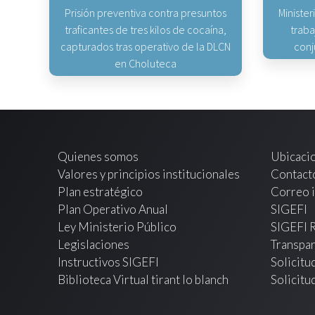
Prisión preventiva contra presuntos
Minister
traficantes de tres kilos de cocaína,
traba
capturados tras operativo de la DLCN
conj
en Choluteca
Quienes somos
Ubicaci
Valores y principios institucionales
Contact
Plan estratégico
Correo i
Plan Operativo Anual
SIGEFI
Ley Ministerio Público
SIGEFI 
Legislaciones
Transpar
Instructivos SIGEFI
Solicitu
Biblioteca Virtual tirant lo blanch
Solicitu