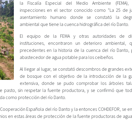
la Fiscalía Especial del Medio Ambiente (FEMA), 
inspecciones en el sector conocido como “La 25 de ju
asentamiento humano donde se constató la degr
ambiental que tiene la cuenca hidrográfica del río Danto.
El equipo de la FEMA y otras autoridades de dif
instituciones, encontraron un deterioro ambiental, q
precedentes en la historia de la cuenca del río Danto, p
abastecedor de agua potable para los ceibeños.
Al llegar al lugar, se constató descombros de grandes ex
de bosque con el objetivo de la introducción de la g
extensiva, donde se pudo comprobar los árboles tal
e pasto, sin respetar la fuente productora, y se confirmó que tod
ada como protección del río Danto.
 Cooperación Española del río Danto y la entonces COHDEFOR, se em
ios en estas áreas de protección de la fuente productoras de agua