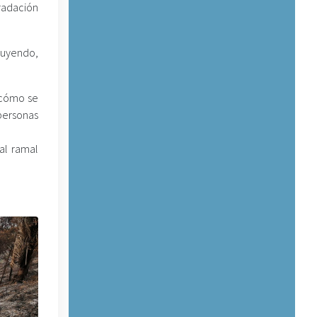
radación
truyendo,
 cómo se
personas
 al ramal