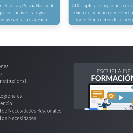
io Público y Policía Nacional
ATIC captura a sospechoso de q
jan en líneas estratégicas
la vida a ciudadano por estar 
untas contra la extorsión
por teléfono cerca de su pro
ones
o
nstitucional
Regionales
encia
d de Necesidades Regionales
d de Necesidades