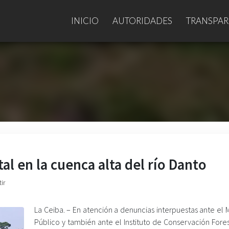
INICIO
AUTORIDADES
TRANSPAR
 en la cuenca alta del río Danto
ir
La Ceiba. – En atención a denuncias interpuestas ante el M
Público y también ante el Instituto de Conservación Forest