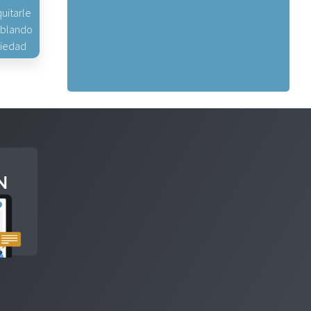
uitarle
hablando
piedad