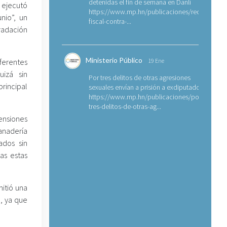
detenidas el fin de semana en Danlí
ejecutó
https://www.mp.hn/publicaciones/requerimien
nio”, un
fiscal-contra-...
adación
Ministerio Público
erentes
19 Ene
uizá sin
Por tres delitos de otras agresiones
rincipal
sexuales envían a prisión a exdiputado
https://www.mp.hn/publicaciones/por-
tres-delitos-de-otras-ag...
tensiones
anadería
ados sin
as estas
itió una
, ya que