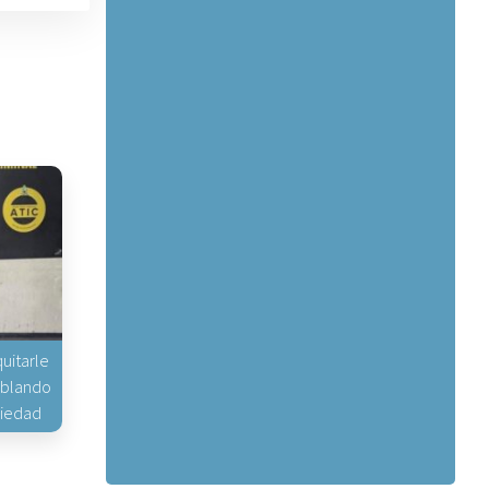
uitarle
hablando
piedad