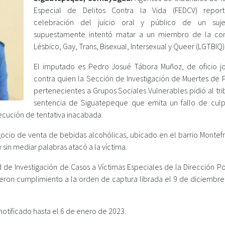
Especial de Delitos Contra la Vida (FEDCV) report
celebración del juicio oral y público de un suj
supuestamente intentó matar a un miembro de la co
Lésbico, Gay, Trans, Bisexual, Intersexual y Queer (LGTBIQ)
El imputado es Pedro Josué Tábora Muñoz, de oficio jo
contra quien la Sección de Investigación de Muertes de 
pertenecientes a Grupos Sociales Vulnerables pidió al tr
sentencia de Siguatepeque que emita un fallo de culp
jecución de tentativa inacabada.
ocio de venta de bebidas alcohólicas, ubicado en el barrio Montef
in mediar palabras atacó a la víctima.
 de Investigación de Casos a Víctimas Especiales de la Dirección Po
dieron cumplimiento a la orden de captura librada el 9 de diciembre
 notificado hasta el 6 de enero de 2023.