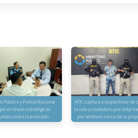
io Público y Policía Nacional
ATIC captura a sospechoso de q
jan en líneas estratégicas
la vida a ciudadano por estar 
untas contra la extorsión
por teléfono cerca de su pro