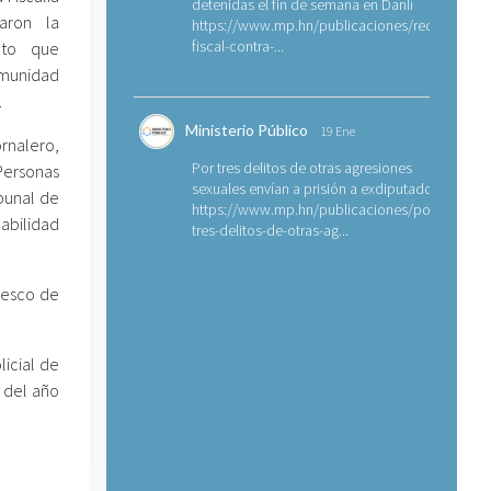
detenidas el fin de semana en Danlí
aron la
https://www.mp.hn/publicaciones/requerimien
fiscal-contra-...
eto que
munidad
.
Ministerio Público
19 Ene
rnalero,
Por tres delitos de otras agresiones
Personas
sexuales envían a prisión a exdiputado
ibunal de
https://www.mp.hn/publicaciones/por-
abilidad
tres-delitos-de-otras-ag...
resco de
licial de
 del año