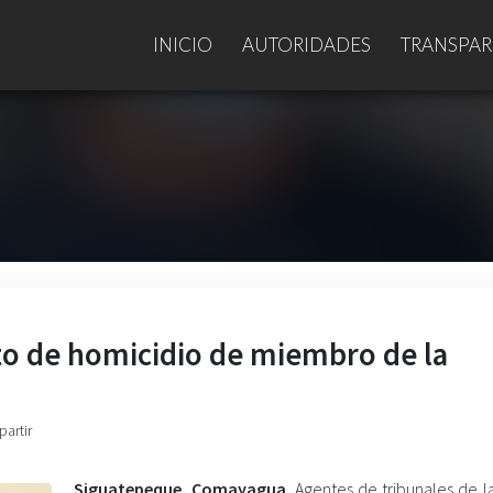
INICIO
AUTORIDADES
TRANSPAR
to de homicidio de miembro de la
partir
Siguatepeque, Comayagua.
Agentes de tribunales de la