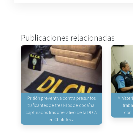
Publicaciones relacionadas
Prisión preventiva contra presuntos
Minister
traficantes de tres kilos de cocaína,
traba
capturados tras operativo de la DLCN
conj
en Choluteca