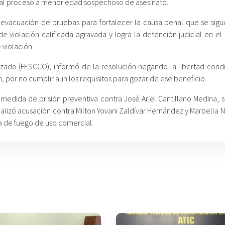
 al proceso a menor edad sospechoso de asesinato.
 evacuación de pruebas para fortalecer la causa penal que se sigu
de violación calificada agravada y logra la detención judicial en e
violación.
nizado (FESCCO), informó de la resolución negando la libertad condi
n, por no cumplir aun los requisitos para gozar de ese beneficio.
edida de prisión preventiva contra José Ariel Cantillano Medina, 
malizó acusación contra Milton Yovani Zaldívar Hernández y Marbella N
ma de fuego de uso comercial.