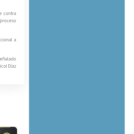
e contra
l proceso
cional a
señalado
icol Díaz