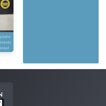
uitarle
hablando
piedad