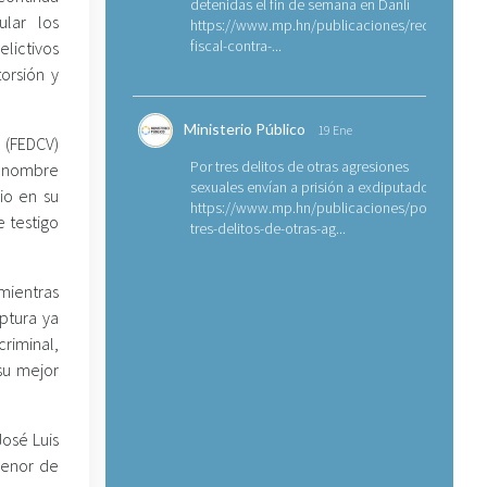
detenidas el fin de semana en Danlí
ular los
https://www.mp.hn/publicaciones/requerimien
fiscal-contra-...
ictivos
orsión y
Ministerio Público
19 Ene
a (FEDCV)
Por tres delitos de otras agresiones
e nombre
sexuales envían a prisión a exdiputado
io en su
https://www.mp.hn/publicaciones/por-
e testigo
tres-delitos-de-otras-ag...
mientras
ptura ya
criminal,
su mejor
José Luis
menor de