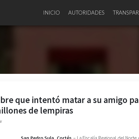
INICIO
AUTORIDADES
TRANSPAR
bre que intentó matar a su amigo pa
illones de lempiras
ir
San Pedro Sula, Cortés
. – La Fiscalía Regional del Norte