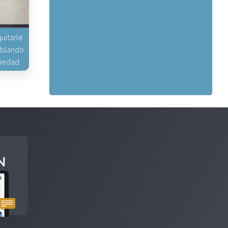
uitarle
hablando
piedad