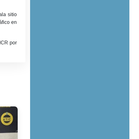
la sitio
áfico en
CICR por