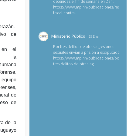
detenidas el fin de semana en Danlí
https://www.mp.hn/publicaciones/requerimien
fiscal-contra-...
razán.-
ivo de
Ministerio Público
19 Ene
Por tres delitos de otras agresiones
 en el
sexuales envían a prisión a exdiputado
e la
https://www.mp.hn/publicaciones/por-
tres-delitos-de-otras-ag...
 humana
forense,
ipo
renses,
neral de
ceso de
ra de la
Uruguayo