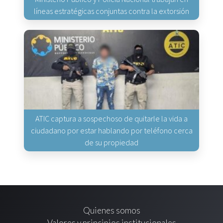
líneas estratégicas conjuntas contra la extorsión
ATIC captura a sospechoso de quitarle la vida a
ciudadano por estar hablando por teléfono cerca
de su propiedad
Quienes somos
Valores y principios institucionales