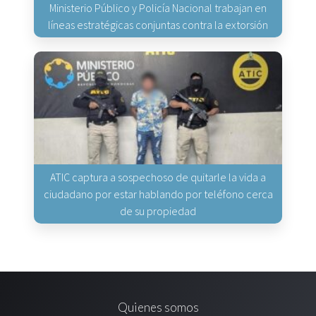
Ministerio Público y Policía Nacional trabajan en
líneas estratégicas conjuntas contra la extorsión
ATIC captura a sospechoso de quitarle la vida a
ciudadano por estar hablando por teléfono cerca
de su propiedad
Quienes somos