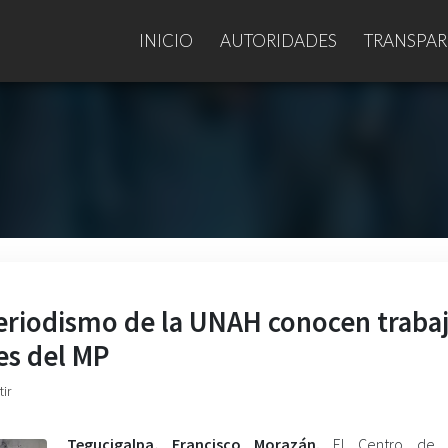
INICIO
AUTORIDADES
TRANSPAR
periodismo de la UNAH conocen traba
es del MP
ir
Tegucigalpa, Francisco Morazán.
El Centro de C