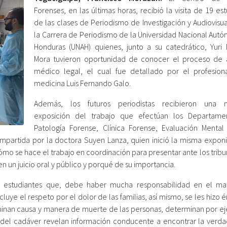
Forenses, en las últimas horas, recibió la visita de 19 es
de las clases de Periodismo de Investigación y Audiovisua
la Carrera de Periodismo de la Universidad Nacional Aut
Honduras (UNAH) quienes, junto a su catedrático, Yuri
Mora tuvieron oportunidad de conocer el proceso de 
médico legal, el cual fue detallado por el profesion
medicina Luis Fernando Galo.
Además, los futuros periodistas recibieron una ma
exposición del trabajo que efectúan los Departame
Patología Forense, Clínica Forense, Evaluación Ment
, impartida por la doctora Suyen Lanza, quien inició la misma expon
ómo se hace el trabajo en coordinación para presentar ante los trib
n un juicio oral y público y porqué de su importancia.
os estudiantes que, debe haber mucha responsabilidad en el m
luye el respeto por el dolor de las familias, así mismo, se les hizo é
inan causa y manera de muerte de las personas, determinan por ej
s del cadáver revelan información conducente a encontrar la verda