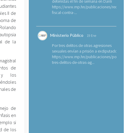
detenidas el fin de semana en Danlí
tudiantes
https://www.mp.hn/publicaciones/requerimien
fiscal-contra-...
les II de
ónoma de
 Rolando
autopsia
Ministerio Público
19 Ene
al de la
Por tres delitos de otras agresiones
sexuales envían a prisión a exdiputado
https://www.mp.hn/publicaciones/por-
gistral
tres-delitos-de-otras-ag...
ntos de
al y los
iéndoles
unales de
anejo de
nfasis en
emplo si
d de los