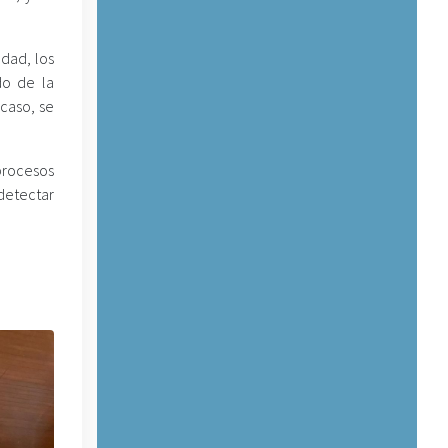
edad, los
do de la
 caso, se
procesos
 detectar