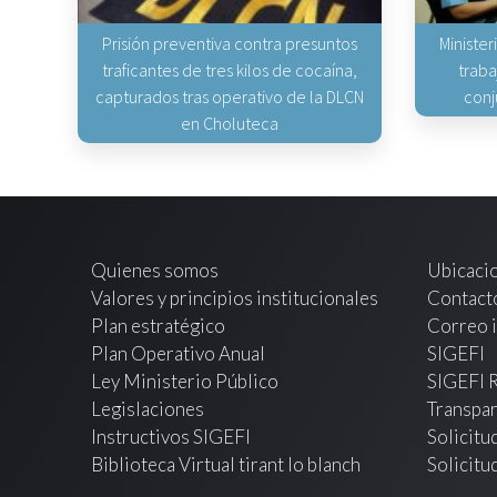
Prisión preventiva contra presuntos
Minister
traficantes de tres kilos de cocaína,
traba
capturados tras operativo de la DLCN
conj
en Choluteca
Quienes somos
Ubicaci
Valores y principios institucionales
Contact
Plan estratégico
Correo i
Plan Operativo Anual
SIGEFI
Ley Ministerio Público
SIGEFI 
Legislaciones
Transpar
Instructivos SIGEFI
Solicitu
Biblioteca Virtual tirant lo blanch
Solicitu