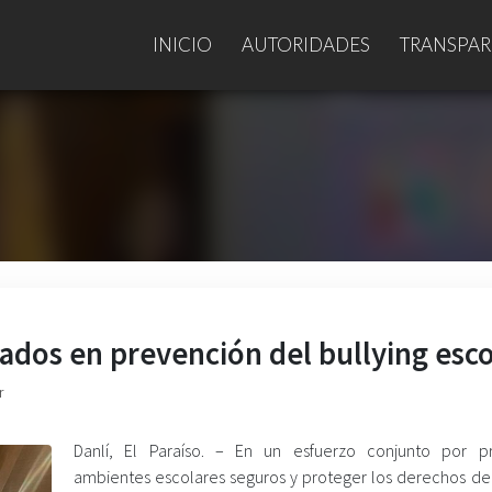
INICIO
AUTORIDADES
TRANSPAR
ados en prevención del bullying esco
r
Danlí, El Paraíso. – En un esfuerzo conjunto por 
ambientes escolares seguros y proteger los derechos de 