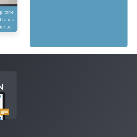
uitarle
hablando
piedad