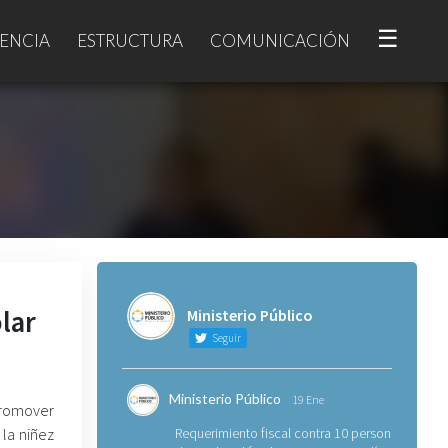
☰
ENCIA
ESTRUCTURA
COMUNICACIÓN
lar
Ministerio Público
Seguir
Ministerio Público
19 Ene
promover
la niñez
Requerimiento fiscal contra 10 personas