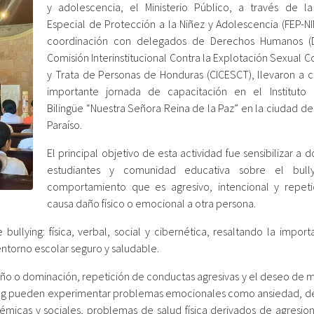
y adolescencia, el Ministerio Público, a través de la 
Especial de Protección a la Niñez y Adolescencia (FEP-NI
coordinación con delegados de Derechos Humanos (D
Comisión Interinstitucional Contra la Explotación Sexual 
y Trata de Personas de Honduras (CICESCT), llevaron a 
importante jornada de capacitación en el Instituto 
Bilingüe “Nuestra Señora Reina de la Paz” en la ciudad de 
Paraíso.
El principal objetivo de esta actividad fue sensibilizar a 
estudiantes y comunidad educativa sobre el bully
comportamiento que es agresivo, intencional y repet
causa daño físico o emocional a otra persona.
bullying: física, verbal, social y cibernética, resaltando la impor
 entorno escolar seguro y saludable.
 daño o dominación, repetición de conductas agresivas y el deseo de
lying pueden experimentar problemas emocionales como ansiedad, d
émicas y sociales, problemas de salud física derivados de agresion