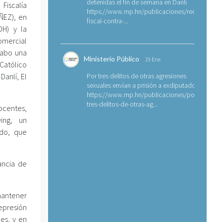
detenidas el fin de semana en Danlí
Fiscalía
https://www.mp.hn/publicaciones/requerimien
ÑEZ), en
fiscal-contra-...
H) y la
Comercial
cabo una
Ministerio Público
19 Ene
Católico
Danlí, El
Por tres delitos de otras agresiones
sexuales envían a prisión a exdiputado
https://www.mp.hn/publicaciones/por-
tres-delitos-de-otras-ag...
docentes,
ing, un
ido, que
tancia de
 mantener
epresión
es, y en