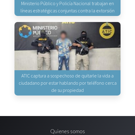
Ministerio Público y Policía Nacional trabajan en
líneas estratégicas conjuntas contra la extorsión
ATIC captura a sospechoso de quitarle la vida a
ciudadano por estar hablando por teléfono cerca
de su propiedad
Quienes somos