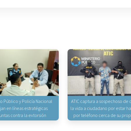
io Público y Policía Nacional
ATIC captura a sospechoso de q
jan en líneas estratégicas
la vida a ciudadano por estar 
untas contra la extorsión
por teléfono cerca de su pro