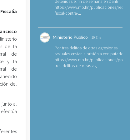
detenidas el fin de semana en Danlí
https://www.mp.hn/publicaciones/requerimien
Fiscalía
fiscal-contra-...
rancisco
Ministerio Público
19 Ene
nisterio
és de la
Por tres delitos de otras agresiones
eral de
sexuales envían a prisión a exdiputado
https://www.mp.hn/publicaciones/por-
se y la
tres-delitos-de-otras-ag...
eral de
manecido
ción del
 junto al
e efectúa
ferentes