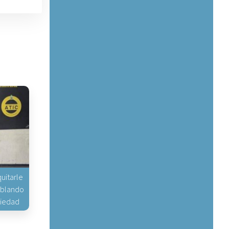
uitarle
hablando
piedad