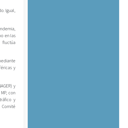
o. Igual,
andemia,
mo en las
 fluctúa
mediante
éricas y
NAGER) y
l MP, con
ráfico y
l Comité