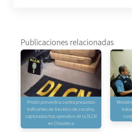
Publicaciones relacionadas
Prisión preventiva contra presuntos
Minister
traficantes de tres kilos de cocaína,
traba
capturados tras operativo de la DLCN
conj
en Choluteca