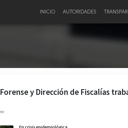
INICIO
AUTORIDADES
TRANSPAR
orense y Dirección de Fiscalías trab
tir
En crisis epidemiológica…