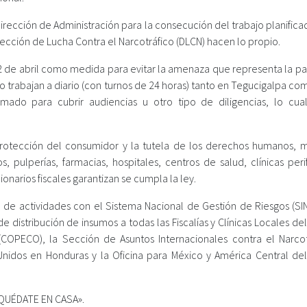
Dirección de Administración para la consecución del trabajo planificad
irección de Lucha Contra el Narcotráfico (DLCN) hacen lo propio.
2 de abril como medida para evitar la amenaza que representa la p
o trabajan a diario (con turnos de 24 horas) tanto en Tegucigalpa co
mado para cubrir audiencias u otro tipo de diligencias, lo cual
a protección del consumidor y la tutela de los derechos humanos, 
pulperías, farmacias, hospitales, centros de salud, clínicas perif
ionarios fiscales garantizan se cumpla la ley.
ón de actividades con el Sistema Nacional de Gestión de Riesgos (SI
distribución de insumos a todas las Fiscalías y Clínicas Locales de
OPECO), la Sección de Asuntos Internacionales contra el Narcot
Unidos en Honduras y la Oficina para México y América Central de
 «QUÉDATE EN CASA».