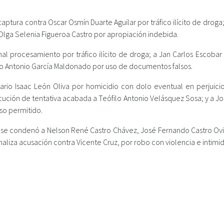
aptura contra Oscar Osmín Duarte Aguilar por tráfico ilícito de droga;
Olga Selenia Figueroa Castro por apropiación indebida.
al procesamiento por tráfico ilícito de droga; a Jan Carlos Escobar 
co Antonio García Maldonado por uso de documentos falsos.
rio Isaac León Oliva por homicidio con dolo eventual en perjuicio
ución de tentativa acabada a Teófilo Antonio Velásquez Sosa; y a Jo
so permitido.
 se condenó a Nelson René Castro Chávez, José Fernando Castro Ov
aliza acusación contra Vicente Cruz, por robo con violencia e intimi