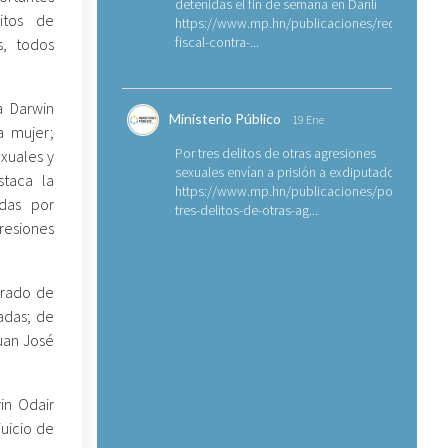
detenidas el fin de semana en Danlí
itos de
https://www.mp.hn/publicaciones/requerimien
fiscal-contra-...
s, todos
a Darwin
Ministerio Público
19 Ene
a mujer;
Por tres delitos de otras agresiones
exuales y
sexuales envían a prisión a exdiputado
staca la
https://www.mp.hn/publicaciones/por-
odas por
tres-delitos-de-otras-ag...
resiones
 grado de
adas; de
Juan José
in Odair
juicio de