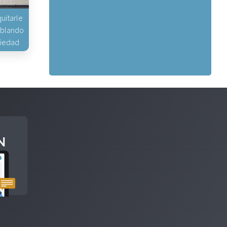
uitarle
hablando
piedad