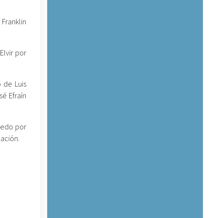
 Franklin
Elvir por
 de Luis
sé Efraín
iedo por
dación.