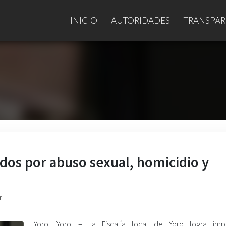
INICIO
AUTORIDADES
TRANSPAR
ados por abuso sexual, homicidio y
r
Yoro, Yoro. – La Fiscalía local de Yoro logra imp