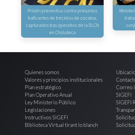
Prisión preventiva contra presuntos
Minister
traficantes de tres kilos de cocaína,
traba
capturados tras operativo de la DLCN
conj
en Choluteca
Quienes somos
Ubicaci
Valores y principios institucionales
Contact
Plan estratégico
Correo i
Plan Operativo Anual
SIGEFI
Ley Ministerio Público
SIGEFI 
Legislaciones
Transpar
Instructivos SIGEFI
Solicitu
Biblioteca Virtual tirant lo blanch
Solicitu