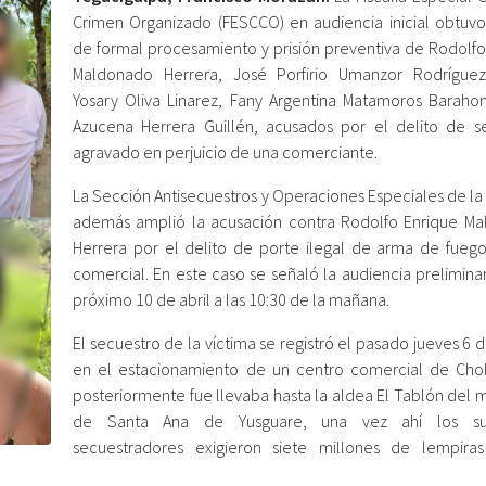
Crimen Organizado (FESCCO) en audiencia inicial obtuvo
de formal procesamiento y prisión preventiva de Rodolfo
Maldonado Herrera, José Porfirio Umanzor Rodríguez
Yosary Oliva Linarez, Fany Argentina Matamoros Baraho
Azucena Herrera Guillén, acusados por el delito de s
agravado en perjuicio de una comerciante.
La Sección Antisecuestros y Operaciones Especiales de l
además amplió la acusación contra Rodolfo Enrique M
Herrera por el delito de porte ilegal de arma de fueg
comercial. En este caso se señaló la audiencia prelimina
próximo 10 de abril a las 10:30 de la mañana.
El secuestro de la víctima se registró el pasado jueves 6
en el estacionamiento de un centro comercial de Cho
posteriormente fue llevaba hasta la aldea El Tablón del 
de Santa Ana de Yusguare, una vez ahí los su
secuestradores exigieron siete millones de lempira