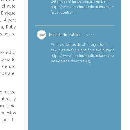
detenidas el fin de semana en Danlí
 el auto
https://www.mp.hn/publicaciones/requerimien
fiscal-contra-...
 Enrique
, Albert
na, Ruby
ecuestro
Ministerio Público
19 Ene
Por tres delitos de otras agresiones
sexuales envían a prisión a exdiputado
a FESCCO
https://www.mp.hn/publicaciones/por-
aldonado
tres-delitos-de-otras-ag...
o de uso
r para el
 de marzo
luteca y
municipio
puestos
s por la