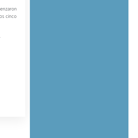
menzaron
los cinco
.