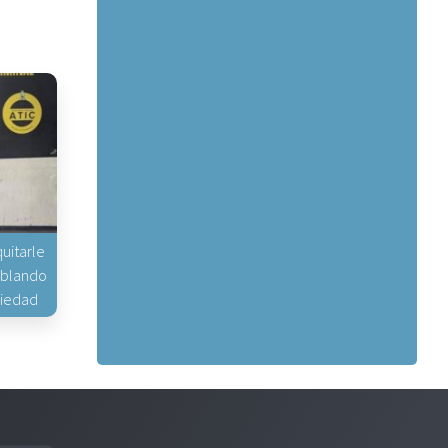
uitarle
hablando
piedad