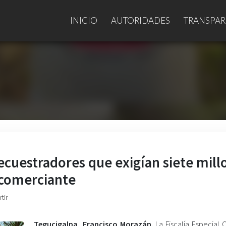
INICIO
AUTORIDADES
TRANSPAR
secuestradores que exigían siete mill
 comerciante
tir
Tegucigalpa, Francisco Morazán.
La Fiscalía Especial 