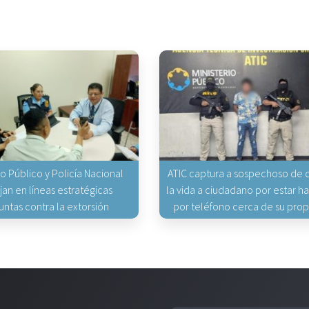
io Público y Policía Nacional
ATIC captura a sospechoso de q
jan en líneas estratégicas
la vida a ciudadano por estar 
untas contra la extorsión
por teléfono cerca de su pro