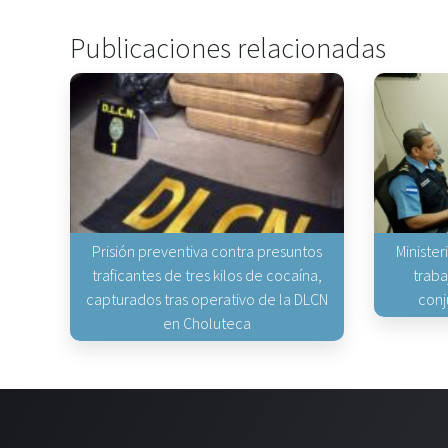
Publicaciones relacionadas
Prisión preventiva contra presuntos
Minister
traficantes de tres kilos de cocaína,
traba
capturados tras operativo de la DLCN
conj
en Choluteca