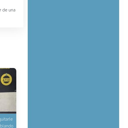
or de una
uitarle
hablando