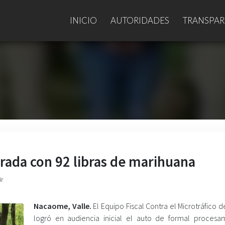
INICIO
AUTORIDADES
TRANSPAR
urada con 92 libras de marihuana
ir
Nacaome, Valle.
El Equipo Fiscal Contra el Microtráfico 
logró en audiencia inicial el auto de formal procesa