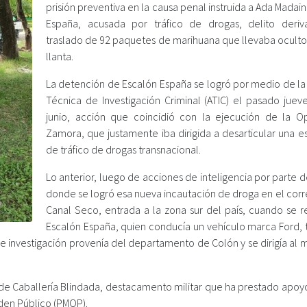
prisión preventiva en la causa penal instruida a Ada Madai
España, acusada por tráfico de drogas, delito deri
traslado de 92 paquetes de marihuana que llevaba oculto
llanta.
La detención de Escalón España se logró por medio de la
Técnica de Investigación Criminal (ATIC) el pasado juev
junio, acción que coincidió con la ejecución de la O
Zamora, que justamente iba dirigida a desarticular una e
de tráfico de drogas transnacional.
Lo anterior, luego de acciones de inteligencia por parte d
donde se logró esa nueva incautación de droga en el corr
Canal Seco, entrada a la zona sur del país, cuando se re
Escalón España, quien conducía un vehículo marca Ford, t
e investigación provenía del departamento de Colón y se dirigía al 
 de Caballería Blindada, destacamento militar que ha prestado apoyo
rden Público (PMOP).