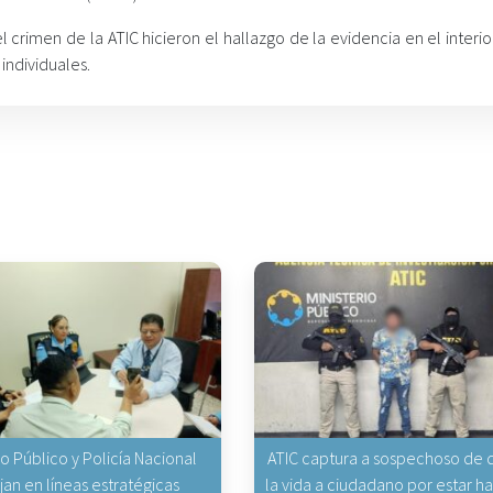
crimen de la ATIC hicieron el hallazgo de la evidencia en el interi
individuales.
io Público y Policía Nacional
ATIC captura a sospechoso de q
jan en líneas estratégicas
la vida a ciudadano por estar 