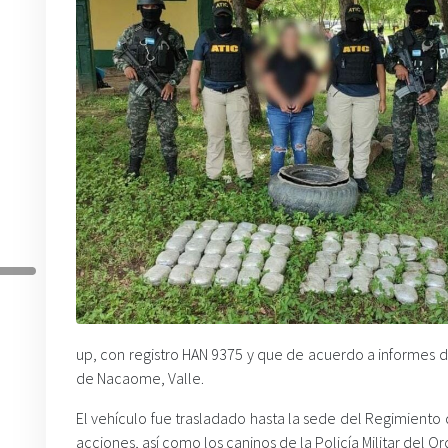
up, con registro HAN 9375 y que de acuerdo a informes d
de Nacaome, Valle.
El vehículo fue trasladado hasta la sede del Regimiento
acciones, así como los caninos de la Policía Militar del O