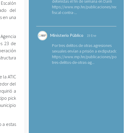
detenidas el fin de semana en Danlí
n Escalón
https://www.mp.hn/publicaciones/requerimien
vado del
fiscal-contra-...
s en una
Ministerio Público
 Agencia
19 Ene
es 23 de
Por tres delitos de otras agresiones
peración
sexuales envían a prisión a exdiputado
https://www.mp.hn/publicaciones/por-
structura
tres-delitos-de-otras-ag...
e la ATIC
edor del
quirió a
ipo pick
municipio
 a estas