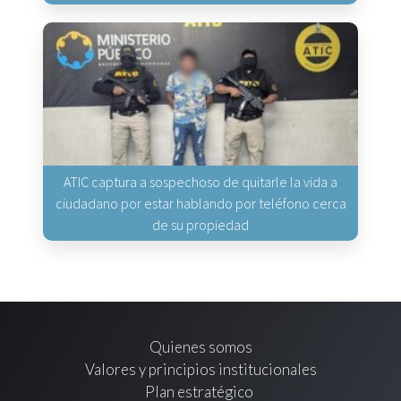
ATIC captura a sospechoso de quitarle la vida a
ciudadano por estar hablando por teléfono cerca
de su propiedad
Quienes somos
Valores y principios institucionales
Plan estratégico