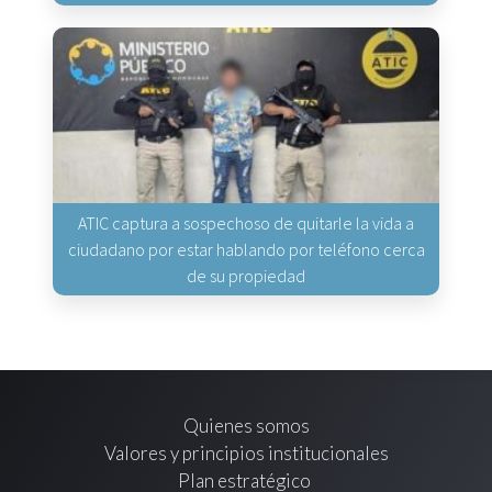
ATIC captura a sospechoso de quitarle la vida a
ciudadano por estar hablando por teléfono cerca
de su propiedad
Quienes somos
Valores y principios institucionales
Plan estratégico