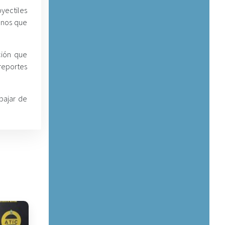
oyectiles
fonos que
ción que
reportes
bajar de