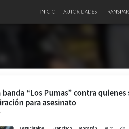
INICIO
AUTORIDADES
TRANSPAR
la banda “Los Pumas” contra quienes 
iración para asesinato
r
Tegucigalpa, Francisco Morazán.
Auto de f