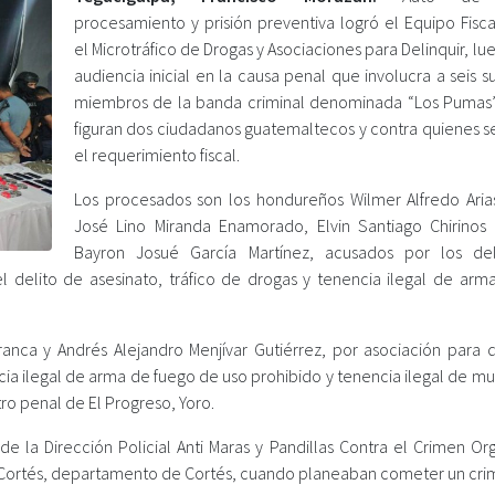
procesamiento y prisión preventiva logró el Equipo Fisca
el Microtráfico de Drogas y Asociaciones para Delinquir, lu
audiencia inicial en la causa penal que involucra a seis 
miembros de la banda criminal denominada “Los Pumas
figuran dos ciudadanos guatemaltecos y contra quienes s
el requerimiento fiscal.
Los procesados son los hondureños Wilmer Alfredo Arias
José Lino Miranda Enamorado, Elvin Santiago Chirinos 
Bayron Josué García Martínez, acusados por los de
l delito de asesinato, tráfico de drogas y tenencia ilegal de arm
anca y Andrés Alejandro Menjívar Gutiérrez, por asociación para de
cia ilegal de arma de fuego de uso prohibido y tenencia ilegal de m
ro penal de El Progreso, Yoro.
 la Dirección Policial Anti Maras y Pandillas Contra el Crimen Or
o Cortés, departamento de Cortés, cuando planeaban cometer un cri