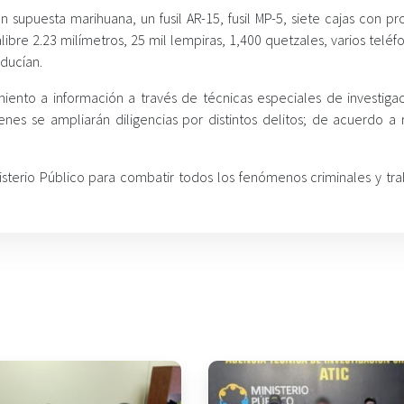
 supuesta marihuana, un fusil AR-15, fusil MP-5, siete cajas con pr
libre 2.23 milímetros, 25 mil lempiras, 1,400 quetzales, varios telé
nducían.
miento a información a través de técnicas especiales de investiga
enes se ampliarán diligencias por distintos delitos; de acuerdo a 
nisterio Público para combatir todos los fenómenos criminales y tra