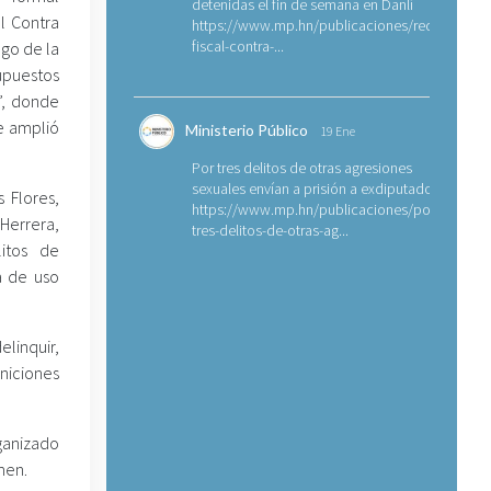
detenidas el fin de semana en Danlí
l Contra
https://www.mp.hn/publicaciones/requerimien
fiscal-contra-...
ego de la
supuestos
”, donde
e amplió
Ministerio Público
19 Ene
Por tres delitos de otras agresiones
sexuales envían a prisión a exdiputado
 Flores,
https://www.mp.hn/publicaciones/por-
Herrera,
tres-delitos-de-otras-ag...
litos de
a de uso
linquir,
uniciones
ganizado
men.