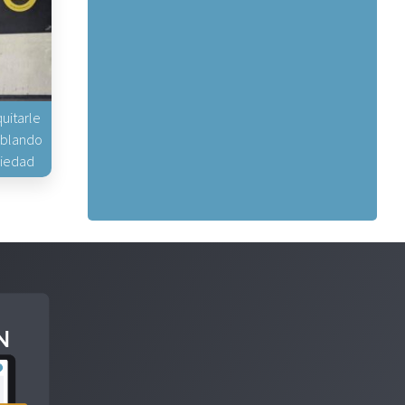
uitarle
hablando
piedad