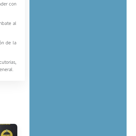
ender con
mbate al
ón de la
utorias,
eneral.