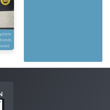
uitarle
hablando
piedad