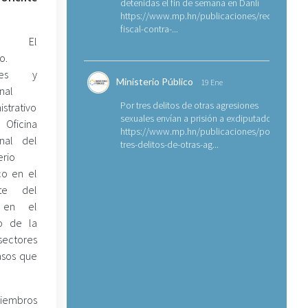
detenidas el fin de semana en Danlí
https://www.mp.hn/publicaciones/requerimien
fiscal-contra-...
lí. El
o.
ales y
Ministerio Público
19 Ene
nal
Por tres delitos de otras agresiones
istrativo
sexuales envían a prisión a exdiputado
 Oficina
https://www.mp.hn/publicaciones/por-
nal del
tres-delitos-de-otras-ag...
erio
co en el
nte del
 en el
o de la
sectores
asos que
 miembros