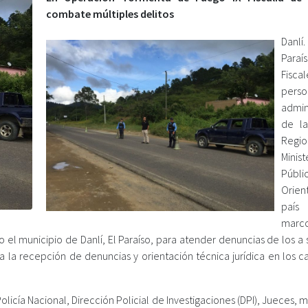
combate múltiples delitos
Dan
Paraís
Fisc
perso
admin
de la
Regio
Minist
Públi
Orie
país
marc
el municipio de Danlí, El Paraíso, para atender denuncias de los a 
a la recepción de denuncias y orientación técnica jurídica en los c
olicía Nacional, Dirección Policial de Investigaciones (DPI), Jueces,