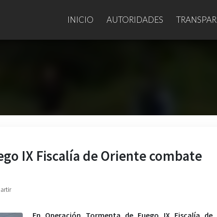
INICIO
AUTORIDADES
TRANSPAR
go IX Fiscalía de Oriente combate
artir
En Operación Tormenta de Fuego IX Fiscalía de 