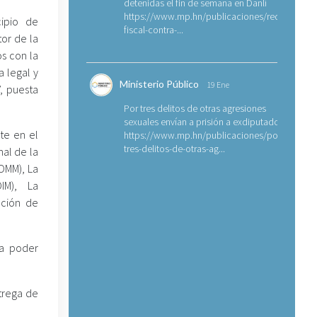
detenidas el fin de semana en Danlí
https://www.mp.hn/publicaciones/requerimien
ipio de
fiscal-contra-...
tor de la
s con la
a legal y
Ministerio Público
19 Ene
, puesta
Por tres delitos de otras agresiones
sexuales envían a prisión a exdiputado
rte en el
https://www.mp.hn/publicaciones/por-
tres-delitos-de-otras-ag...
al de la
(OMM), La
OIM), La
nción de
ra poder
ntrega de