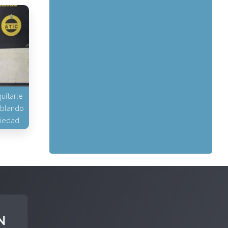
uitarle
hablando
piedad