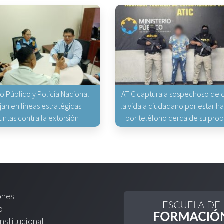
io Público y Policía Nacional
ATIC captura a sospechoso de q
jan en líneas estratégicas
la vida a ciudadano por estar 
untas contra la extorsión
por teléfono cerca de su pro
ones
o
nstitucional