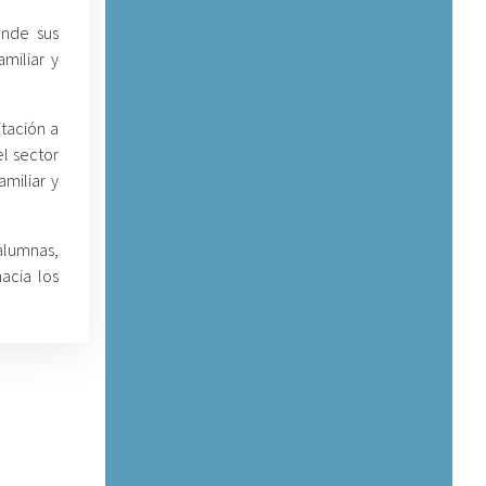
onde sus
miliar y
itación a
el sector
miliar y
alumnas,
acia los